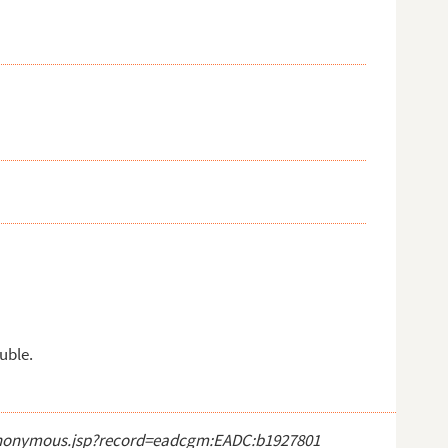
uble.
ct_anonymous.jsp?record=eadcgm:EADC:b1927801