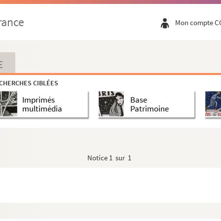
rance
Mon compte C
listes de l'opéra de Paris
lk Work
derwood
E
CHERCHES CIBLÉES
Imprimés
Base
multimédia
Patrimoine
Notice
1 sur 1