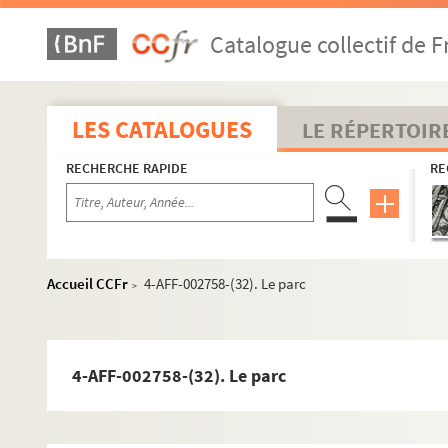
4-AFF-002758-(06). Britannicus
Catalogue collectif de F
4-AFF-002758-(07). Créations avec étoiles et so
4-AFF-002758-(08). Carolyn Carlson dans Cha
4-AFF-002758-(09). Carolyn Carlson dans un
LES CATALOGUES
LE RÉPERTOIR
4-AFF-002758-(10). Casimir et caroline
RECHERCHE RAPIDE
RE
4-AFF-002758-(11). Chansons de mai
4-AFF-002758-(12). Le chant des femmes
4-AFF-002758-(13). Coeur ardent
4-AFF-002758-(14). Els comediants
Accueil CCFr
4-AFF-002758-(32). Le parc
>
4-AFF-002758-(15). Comédie fluviale
4-AFF-002758-(16). Cripure
4-AFF-002758-(17). Le désamour
4-AFF-002758-(32). Le parc
4-AFF-002758-(18). L'étang gris
4-AFF-002758-(19). Festival Exit