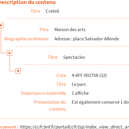
Description du contenu
s
Titre
Créteil
Titre
Maison des arts
Biographie ou histoire
Adresse : place Salvador-Allende
Titre
Spectacles
te dix jours
Cote
4-AFF-002758-(32)
; le million premiers voyages
Titre
Le parc
s
Importance matérielle
1 affiche
Présentation du
Est également conservé 1 do
yrano de Bergerac
contenu
ocument :
https://ccfr.bnf.fr/portailccfr/jsp/index_view_dire