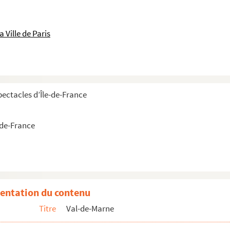
 Ville de Paris
se
pectacles d’Île-de-France
s
-de-France
émonstrations
entation du contenu
Titre
Val-de-Marne