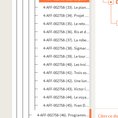
4-AFF-002758-(33). Le piano dans tous ses état
4-AFF-002758-(34). Projet de la matière
4-AFF-002758-(35). Le retour de Casanova
4-AFF-002758-(36). Ris et danceries
4-AFF-002758-(37). La robe verte
4-AFF-002758-(38). Sigmaringen
4-AFF-002758-(39). Le tour d'une nuit en soixan
4-AFF-002758-(40). Les trois mousquetaires
4-AFF-002758-(41). Trois solos démonstrations 
4-AFF-002758-(42). Une lune pour les déshérité
4-AFF-002758-(43). Victor le sauvage
4-AFF-002758-(44). Le voyage sur la lune de C
4-AFF-002758-(45). Yvan Dautin
4-AFF-002758-(46). Programmes et divers
Citer ce d