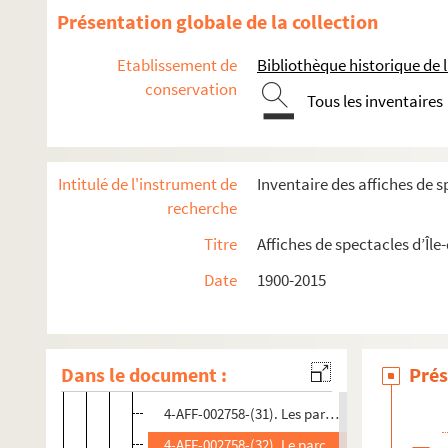
4-AFF-002758-(20). Films de femmes
Présentation globale de la collection
4-AFF-002758-(48). La France avant 14
Etablissement de
Bibliothèque historique de la
4-AFF-002758-(21). Gilles Vigneault
conservation
Tous les inventaires
4-AFF-002758-(22). Groupe Emile Dubois. Ulys
4-AFF-002758-(23). Jean Guidoni
4-AFF-002758-(24). Louis Falco
Intitulé de l'instrument de
Inventaire des affiches de s
4-AFF-002758-(25). Marie Tudor
recherche
4-AFF-002758-(26). Mère courage et ses enfant
Titre
Affiches de spectacles d’Île
4-AFF-002758-(27). Monsieur Vitrac
Date
1900-2015
4-AFF-002758-(28). Le monstre Turquin
4-AFF-002758-(41). Odin teatret. trois solos d
4-AFF-002758-(29). Opéra la clémence de Titus
Dans le document :
Prés
4-AFF-002758-(30). Oreste
4-AFF-002758-(31). Les paravents
4-AFF-002758-(32). Le parc