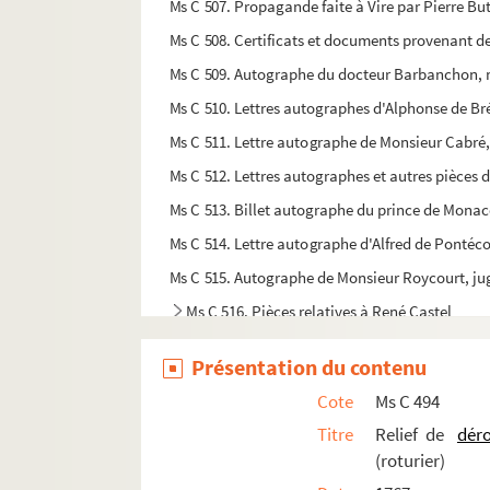
Ms C 507. Propagande faite à Vire par Pierre 
Ms C 508. Certificats et documents provenant d
Ms C 509. Autographe du docteur Barbanchon, mé
Ms C 510. Lettres autographes d'Alphonse de Bré
Ms C 511. Lettre autographe de Monsieur Cabré,
Ms C 512. Lettres autographes et autres pièces d
Ms C 513. Billet autographe du prince de Mona
Ms C 514. Lettre autographe d'Alfred de Pontéc
Ms C 515. Autographe de Monsieur Roycourt, juge
Ms C 516. Pièces relatives à René Castel
Ms C 517. Deux lettres dont une autographe d'Her
Présentation du contenu
Ms C 518. Lettres autographes d'Arcisse de Caumo
Cote
Ms C 494
Ms C 519. Lettres autographes de Charles-Julie
Titre
Relief de
dér
Ms C 520. Lettre de Jules Delafosse, député du 
(roturier)
Ms C 521. Manuscrits du fonds Pinsseau