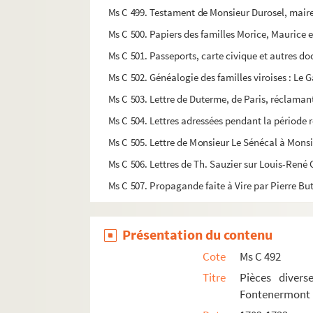
Ms C 499. Testament de Monsieur Durosel, maire 
Ms C 500. Papiers des familles Morice, Maurice 
Ms C 501. Passeports, carte civique et autres do
Ms C 502. Généalogie des familles viroises : Le
Ms C 503. Lettre de Duterme, de Paris, réclamant
Ms C 504. Lettres adressées pendant la période 
Ms C 505. Lettre de Monsieur Le Sénécal à Mons
Ms C 506. Lettres de Th. Sauzier sur Louis-René C
Ms C 507. Propagande faite à Vire par Pierre 
Ms C 508. Certificats et documents provenant d
Ms C 509. Autographe du docteur Barbanchon, mé
Présentation du contenu
Ms C 510. Lettres autographes d'Alphonse de Bré
Cote
Ms C 492
Ms C 511. Lettre autographe de Monsieur Cabré,
Titre
Pièces divers
Fontenermont
Ms C 512. Lettres autographes et autres pièces d