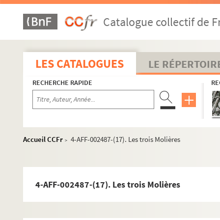
La Boule noire
Catalogue collectif de F
Chapiteau Romanès
Chez Plumeau
La Cigale
LES CATALOGUES
LE RÉPERTOIR
Ciné 13 Théâtre. Ciné-Théâtre du Moulin de la Galette
Cirque Médrano
RECHERCHE RAPIDE
RE
Cour du Maroc
Le Divan du monde
Dix-Huit Théâtre
Accueil CCFr
4-AFF-002487-(17). Les trois Molières
>
Elysée-Montmartre
L'Etoile du Nord
Spectacles
4-AFF-002487-(17). Les trois Molières
4-AFF-002487-(01). Adam Geist
4-AFF-002487-(02). L'anniversaire