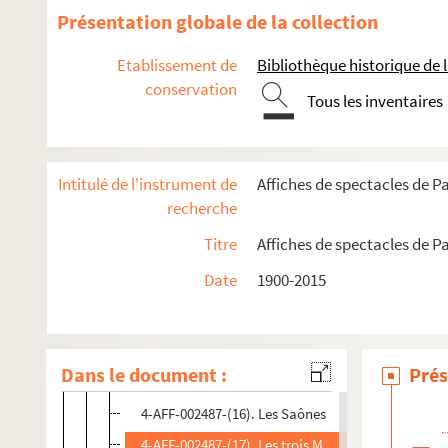
4-AFF-002487-(03). Le babil des classes dangereus
Présentation globale de la collection
4-AFF-002487-(04). C'était mieux avant
Etablissement de
Bibliothèque historique de la
4-AFF-002487-(05). Mouvements d'été
conservation
Tous les inventaires
4-AFF-002487-(06). Faits d'hiver. Danses d'Auteurs
4-AFF-002487-(07). La fille de 18h32
4-AFF-002487-(08). J'ai la mémoire qui chante
Intitulé de l'instrument de
Affiches de spectacles de Pa
4-AFF-002487-(09). Journée de noces chez les Cr
recherche
4-AFF-002487-(10). Jouvet, Diderot : le Paradoxe
Titre
Affiches de spectacles de Pa
4-AFF-002487-(11). Landru et fantaisies
Date
1900-2015
4-AFF-002487-(12). La maman et la putain
4-AFF-002487-(13). On ne sait comment
4-AFF-002487-(14). Peepshow dans les Alpes
Dans le document :
Prés
4-AFF-002487-(15). La reine écartelée
4-AFF-002487-(16). Les Saônes
4-AFF-002487-(17). Les trois Molières