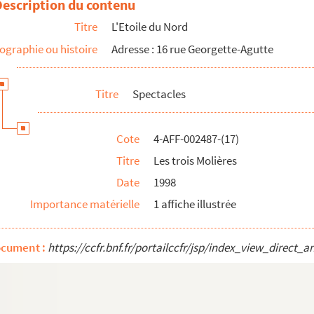
Description du contenu
Titre
L'Etoile du Nord
ographie ou histoire
Adresse : 16 rue Georgette-Agutte
Titre
Spectacles
Cote
4-AFF-002487-(17)
Titre
Les trois Molières
Date
1998
Importance matérielle
1 affiche illustrée
ocument :
https://ccfr.bnf.fr/portailccfr/jsp/index_view_dire