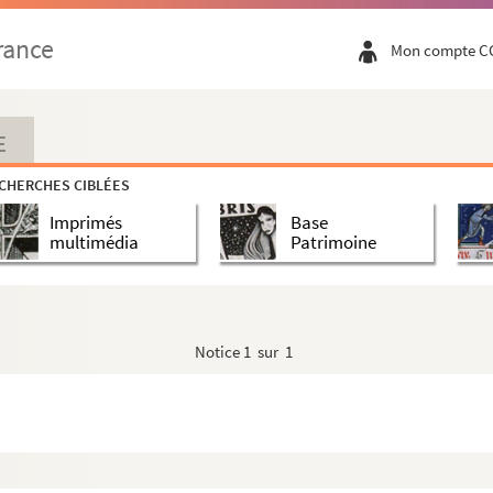
rance
Mon compte C
E
CHERCHES CIBLÉES
Imprimés
Base
multimédia
Patrimoine
Notice
1 sur 1