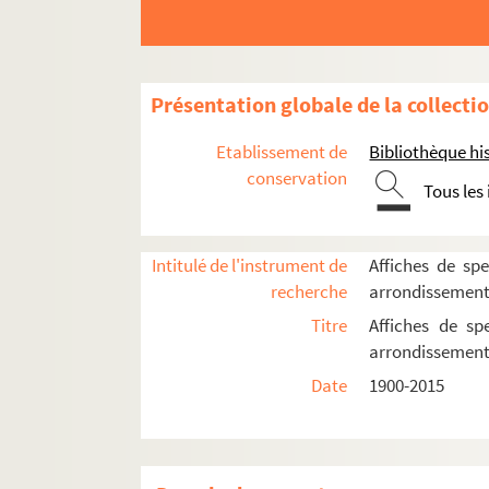
Cour du Maroc
Le Divan du monde
Dix-Huit Théâtre
Présentation globale de la collecti
Elysée-Montmartre
Etablissement de
Bibliothèque his
L'Etoile du Nord
conservation
Tous les
Spectacles
4-AFF-002487-(01). Adam Geist
Intitulé de l'instrument de
Affiches de spe
4-AFF-002487-(02). L'anniversaire
recherche
arrondissemen
4-AFF-002487-(03). Le babil des clas
Titre
Affiches de sp
4-AFF-002487-(04). C'était mieux av
arrondissemen
4-AFF-002487-(05). Mouvements d'ét
Date
1900-2015
4-AFF-002487-(06). Faits d'hiver. Dan
4-AFF-002487-(07). La fille de 18h32
4-AFF-002487-(08). J'ai la mémoire 