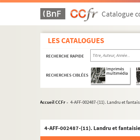
16e arrondissement
Catalogue co
17e arrondissement
18e arrondissement
Les Abbesses
LES CATALOGUES
L'Archipel
RECHERCHE RAPIDE
Arènes de Montmartre
Art et Action
Imprimés
multimédia
RECHERCHES CIBLÉES
Bal du Moulin Rouge
La Boule noire
Chapiteau Romanès
Accueil CCFr
4-AFF-002487-(11). Landru et fantais
>
Chez Plumeau
La Cigale
Ciné 13 Théâtre. Ciné-Théâtre du Moulin 
4-AFF-002487-(11). Landru et fantaisi
Cirque Médrano