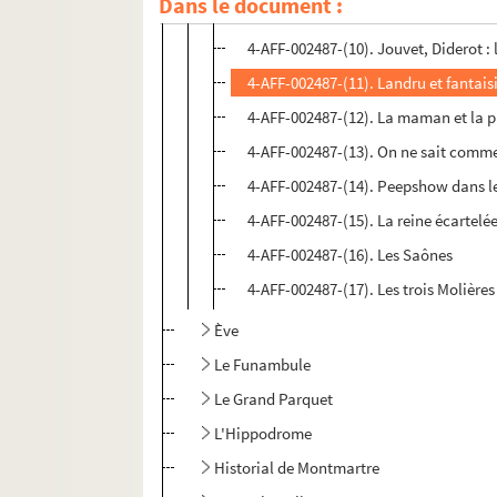
Dans le document :
4-AFF-002487-(09). Journée de noce
4-AFF-002487-(10). Jouvet, Diderot :
4-AFF-002487-(11). Landru et fantais
4-AFF-002487-(12). La maman et la 
4-AFF-002487-(13). On ne sait comm
4-AFF-002487-(14). Peepshow dans l
4-AFF-002487-(15). La reine écartelé
4-AFF-002487-(16). Les Saônes
4-AFF-002487-(17). Les trois Molières
Ève
Le Funambule
Le Grand Parquet
L'Hippodrome
Historial de Montmartre