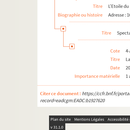
Titre
L'Etoile d
Théâtre de l'Hôpital Bretonneau
Biographie ou histoire
Adresse : 
Théâtre Montmartre-Galabru
Théâtre Ouvert
Titre
Spect
Théâtre Paris-Nord
Théâtre Pixel
Cote
4-
Théâtre du Tertre
Titre
La
Théâtre Victor Hugo
Date
2
Tremplin théâtre
Importance matérielle
1 
Le Trianon
Le Trianon lyrique
Citer ce document :
https://ccfr.bnf.fr/por
Les Trois Baudets
record=eadcgm:EADC:b1927620
19e arrondissement
20e arrondissement
Plan du site
Mentions Légales
Accessibilit
v 31.1.0