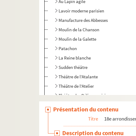
Au Lapin agile
Lavoir moderne parisien
Manufacture des Abbesses
Moulin de la Chanson
Moulin de la Galette
Patachon
La Reine blanche
Sudden théâtre
Théâtre de l'Atalante
Théâtre de l'Atelier
Théâtre des Béliers parisiens
Théâtre Constance
Présentation du contenu
Théâtre des Deux ânes
Titre
18e arrondiss
Théâtre de Dix heures
Description du contenu
Théâtre Espace Acteur