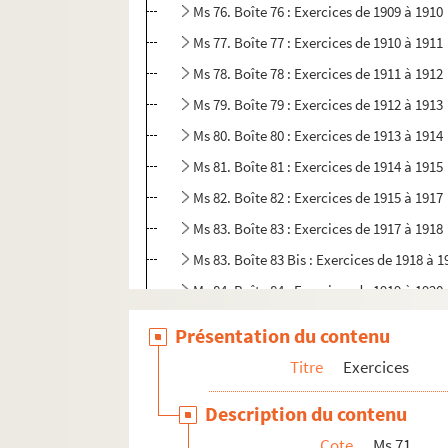
Ms 76. Boîte 76 : Exercices de 1909 à 1910
Ms 77. Boîte 77 : Exercices de 1910 à 1911
Ms 78. Boîte 78 : Exercices de 1911 à 1912
Ms 79. Boîte 79 : Exercices de 1912 à 1913
Ms 80. Boîte 80 : Exercices de 1913 à 1914
Ms 81. Boîte 81 : Exercices de 1914 à 1915
Ms 82. Boîte 82 : Exercices de 1915 à 1917
Ms 83. Boîte 83 : Exercices de 1917 à 1918
Ms 83. Boîte 83 Bis : Exercices de 1918 à 1
Ms 84. Boîte 84 : Exercices de 1919 à 1920
Ms 85. Boîte 85 : Exercices de 1920 à 1923
Présentation du contenu
Ms 86. Boîte 86 : Exercices de 1923 à 1926
Titre
Exercices
Ms 87. Avaries 1 : crues de mai 1836
Description du contenu
Ms 87. Avaries 2 : crues de mai 1836
Cote
Ms 71
Ms 87. Avaries 3 : crues de mai 1836