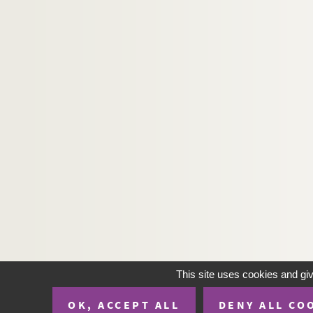
Ms C 573. Billets autographes de Roger de Beau
Ms C 574. Lettre autographe de Louis Blanc, his
Ms C 575. Lettre autographe de Louis Blanc, his
Ms C 576. Lettre autographe de Philarète Chasl
Ms C 577. Lettre autographe d'Adolphe Crémieux à
Ms C 578. Lettre autographe de Frédéric Cuvier f
Ms C 579. Lettres autographes de Monsieur Trébu
Ms C 580. Lettre autographe de Charles Dickens
Ms C 581. Lettre adressée au comte Hector de la
Ms C 582. Billet autographe d'Alexandre Dumas f
Ms C 583. Autographe de Pierre Dupont, chanso
Ms C 584. Lettre autographe signée Emile à l'a
Ms C 585. Le Musée Assyrien, par Théophile Gauti
This site uses cookies and gi
Ms C 586. Lettres autographes de Monseigneur F
OK, ACCEPT ALL
DENY ALL CO