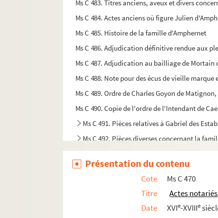
Ms C 483. Titres anciens, aveux et divers concer
Ms C 484. Actes anciens où figure Julien d'Amph
Ms C 485. Histoire de la famille d'Amphernet
Ms C 486. Adjudication définitive rendue aux pl
Ms C 487. Adjudication au bailliage de Mortain 
Ms C 488. Note pour des écus de vieille marque
Ms C 489. Ordre de Charles Goyon de Matignon, 
Ms C 490. Copie de l'ordre de l'Intendant de Cae
Ms C 491. Pièces relatives à Gabriel des Est
Ms C 492. Pièces diverses concernant la fami
Ms C 493. Hommage de Mesnil-Ciboult et Beauc
Présentation du contenu
Ms C 494. Relief de dérogeance, demoiselle du M
Cote
Ms C 470
Ms C 495. Pièces diverses : actes, lettres, mém
Titre
Actes notariés
Ms C 496. Brevet de l'office de Bailli haut justi
e
e
Date
XVI
-XVIII
siècl
Ms C 497. Arpentage des fonds de la commune 