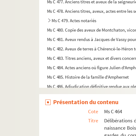
Ms C 477. Anciens titres et aveux de la seigneuri
Ms C 478. Anciens titres, aveux, actes entre les s
Ms C 479. Actes notariés
Ms C 480. Copie des aveux de Montchaton, vic
Ms C 481. Aveux rendus à Jacques de Vassy pour l
Ms C 482. Aveux de terres à Chérencé-le-Héro
Ms C 483. Titres anciens, aveux et divers concer
Ms C 484. Actes anciens où figure Julien d'Amph
Ms C 485. Histoire de la famille d'Amphernet
Ms C 486. Adjudication définitive rendue aux pl
Ms C 487. Adjudication au bailliage de Mortain 
Présentation du contenu
Ms C 488. Note pour des écus de vieille marque
Cote
Ms C 464
Ms C 489. Ordre de Charles Goyon de Matignon, 
Titre
Délibérations 
Ms C 490. Copie de l'ordre de l'Intendant de Cae
naissance Bois
Ms C 491. Pièces relatives à Gabriel des Est
gardes du cor