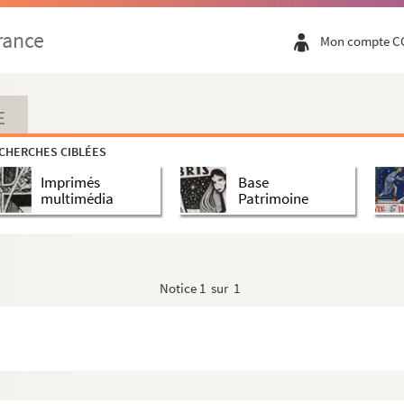
rance
Mon compte C
iographie
E
CHERCHES CIBLÉES
es par L. Ganderax
Imprimés
Base
multimédia
Patrimoine
par titres
monie du 2 juillet 1931
Notice
1 sur 1