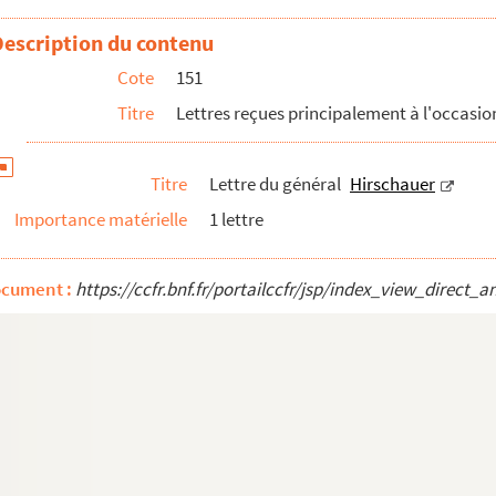
Description du contenu
Cote
151
Titre
Lettres reçues principalement à l'occasion
Titre
Lettre du général
Hirschauer
Importance matérielle
1 lettre
ocument :
https://ccfr.bnf.fr/portailccfr/jsp/index_view_dire