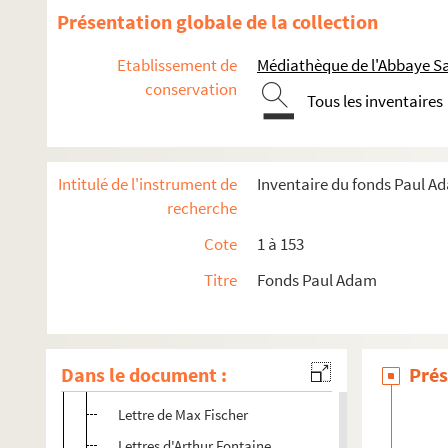
Lettre d'A. Billy
Présentation globale de la collection
Lettre de Binet-Valmer
Etablissement de
Médiathèque de l'Abbaye Sa
Lettre d'Henri Bordeaux
conservation
Tous les inventaires
Lettres de Paul Boncour
Lettres de Braga
Lettre de Françoise Reginal (O.P)
Intitulé de l'instrument de
Inventaire du fonds Paul A
Lettre d'E. Charlier
recherche
Etude d'Elsa Chempert
Cote
1 à 153
Lettres de Desthieux
Titre
Fonds Paul Adam
Lettre de Jules Droz
Lettre de Georges Duhamel
Lettre de Erlande
Dans le document :
Prés
Lettre d'Esménard de chez Albin Michel
Lettre de Max Fischer
Lettres d'Arthur Fontaine