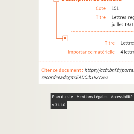
Lettre de Paul Valéry
Cote
151
Lettre de Vaux Saint-Cyr
Titre
Lettres re
juillet 1931
Lettre du général Weygand
152. Lettres et télégrammes de Paul Adam e
Titre
Lettre
153. Documents divers après le décès de
Importance matérielle
4 lettr
Citer ce document :
https://ccfr.bnf.fr/por
record=eadcgm:EADC:b1927262
Plan du site
Mentions Légales
Accessibilit
v 31.1.0