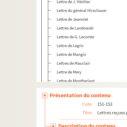
Lettre de J. Héritier
Lettre du général Hirschauer
Lettre de Jeanniet
Lettres de Landowski
Lettres de G. Lecomte
Lettre de Legris
Lettre de Mangin
Lettres de Mauclair
Lettre de Mery
Lettre de Montherlant
Lettre de Psichari
Présentation du contenu
Lettre de Régnier
Cote
151-153
Lettre de Jules Romains
Titre
Lettres reçue
Lettre de Sharp
Lettre de Tosi
Description du contenu