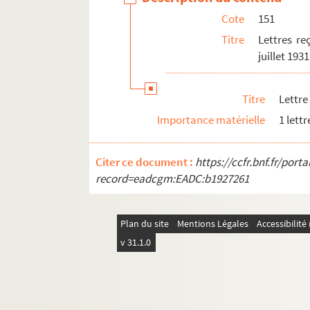
Lettre de Tosi
Cote
151
Lettre de Paul Valéry
Titre
Lettres re
juillet 1931
Lettre de Vaux Saint-Cyr
Lettre du général Weygand
Titre
Lettre
152. Lettres et télégrammes de Paul Adam e
Importance matérielle
1 lettr
153. Documents divers après le décès de
Citer ce document :
https://ccfr.bnf.fr/por
record=eadcgm:EADC:b1927261
Plan du site
Mentions Légales
Accessibilit
v 31.1.0