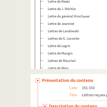
Lettre de Neetz
Lettre de J. Héritier
Lettre du général Hirschauer
Lettre de Jeanniet
Lettres de Landowski
Lettres de G. Lecomte
Lettre de Legris
Lettre de Mangin
Lettres de Mauclair
Lettre de Mery
Lettre de Montherlant
Présentation du contenu
Lettre de Psichari
Cote
151-153
Lettre de Régnier
Titre
Lettres reçue
Lettre de Jules Romains
Lettre de Sharp
Description du contenu