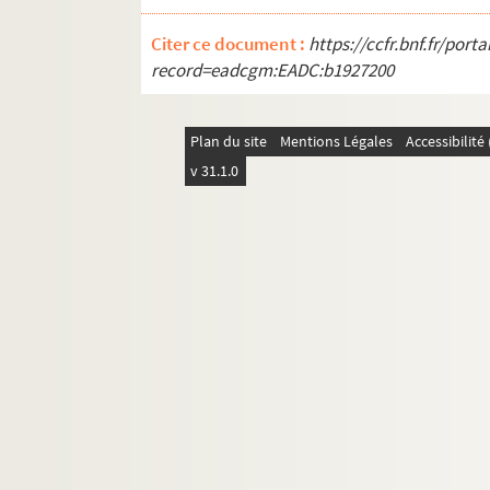
Citer ce document :
https://ccfr.bnf.fr/por
record=eadcgm:EADC:b1927200
Plan du site
Mentions Légales
Accessibilit
v 31.1.0