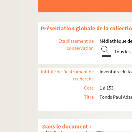
106. Alexis Petit (1800-1817); Augustin et Henri
107. Etapes de carrière, maladies, contrats littér
108-109. Relations
Présentation globale de la collecti
110-111. Vie politique
Etablissement de
Médiathèque de 
112. Préface de la
Cité Prochaine
conservation
113.
Le centenaire de Tilsitt
Tous les
114.
La Lutte des Classes
115. "Faut-il oublier Sedan ?" Lettre de J.L Vau
Intitulé de l'instrument de
Inventaire du 
116-122. Coupures de presse étrangères et fr
recherche
123. Portraits et caricatures. Campagne académ
Cote
1 à 153
124. Suppléments et doubles par œuvres et par
Titre
Fonds Paul Ad
125. Nécrologie. Œuvres posthumes : le
Paul A
126. Ligue de la Fraternité intellectuelle et lat
127. Théâtre. Pièces représentées.
Dans le document :