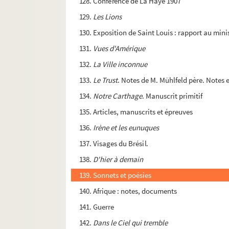
128. Conférence de La Haye 1907
129.
Les Lions
130. Exposition de Saint Louis : rapport au mini
131.
Vues d'Amérique
132.
La Ville inconnue
133.
Le Trust
. Notes de M. Mühlfeld père. Notes
134.
Notre Carthage
. Manuscrit primitif
135. Articles, manuscrits et épreuves
136.
Irène et les eunuques
137. Visages du Brésil.
138.
D'hier à demain
139. Sonnets et poésies
140. Afrique : notes, documents
141. Guerre
142.
Dans le Ciel qui tremble