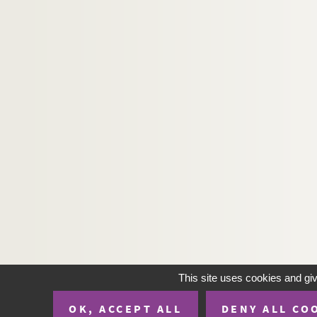
Ms C 533. Constitution par Jacques Brison, prêtre
Ms C 537. Fonds Pinsseau
Ms C 538. Pièces religieuses : lettres de prêtris
Ms C 539. Notes sur la Confrérie de l'Angevine, 
Ms C 540. Reçu des religieuses bénédictines de 
Ms C 541. Abbaye d'Aunay, ordre de Cîteaux, dio
Ms C 542. Ensemble d'aveux et actes concern
Ms C 543. Signification portant copie des aveux
Ms C 544. Lettre de Monseigneur Paul d'Albert d
Ms C 545. Titres de rentes en faveur des "hermite
Ms C 546. L'hermitage de Notre-Dame-des-Anges 
Ms C 547. Pièces relatives au service militaire :
Ms C 548. Brevet de la décoration du Lys au no
This site uses cookies and gi
Ms C 549. Invitations à diverses cérémonies (1852
OK, ACCEPT ALL
DENY ALL CO