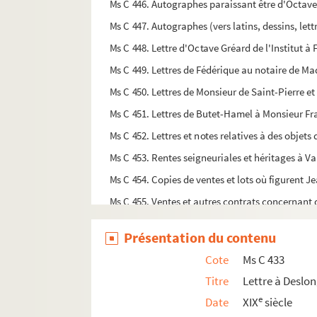
Ms C 446. Autographes paraissant être d'Octave
Ms C 447. Autographes (vers latins, dessins, lett
Ms C 448. Lettre d'Octave Gréard de l'Institut 
Ms C 449. Lettres de Fédérique au notaire de Ma
Ms C 450. Lettres de Monsieur de Saint-Pierre et d
Ms C 451. Lettres de Butet-Hamel à Monsieur Frait
Ms C 452. Lettres et notes relatives à des objets d
Ms C 453. Rentes seigneuriales et héritages à V
Ms C 454. Copies de ventes et lots où figurent J
Ms C 455. Ventes et autres contrats concernant 
Ms C 456. Fonds Henri Cailly. Ventes et contrats 
Présentation du contenu
Ms C 457. Actes de ventes et autres concernant d
Cote
Ms C 433
Ms C 458. Vente par Madame de la Croix, épouse 
Titre
Lettre à Deslon
Ms C 459. Compte entre Denys Legrain et Gabri
e
Date
XIX
siècle
Ms C 460. Actes de dons, de ventes, ou de fieffe