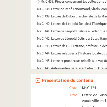
Ms C 437. Pièces concernant les collections du
Ms C 438. Lettre de René Lenormand, virois, comp
Ms C 439. Lettres de Dubost, archiviste de la Man
Ms C 440. Lettres de Léopold Delisle à Fédérique
Ms C 441. Lettre de Léopold Delisle à Fédérique
Ms C 442. Lettre de Léopold Delisle à Butet-Hamel
Ms C 443. Lettres de L. P. Lefranc, professeur, d
Ms C 444. Lettres relatives à l'histoire locale o
Ms C 445. Lettre et prospectus relatifs à la vue
Ms C 446. Autographes paraissant être d'Octave
Ms C 447. Autographes (vers latins, dessins, lett
Présentation du contenu
Ms C 448. Lettre d'Octave Gréard de l'Institut 
Cote
Ms C 424
Ms C 449. Lettres de Fédérique au notaire de Ma
Titre
Lettre de Gust
Ms C 450. Lettres de Monsieur de Saint-Pierre et d
vaudeville en 
Ms C 451. Lettres de Butet-Hamel à Monsieur Frait