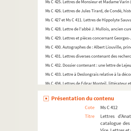
Ms C 425. Lettres de Monsieur et Madame Varin (
Ms C 426. Lettres de Jules Tirard, de Condé, h
Ms C 427 et Ms C 411. Lettres de Hippolyte Sauv
Ms C 428. Lettre de l'abbé J. Mullois, ancien cu
Ms C 429. Lettres et pièces concernant Georges
Ms C 430. Autographes de : Albert Liouville, pri
Ms C 431. Lettres diverses contenant des recherc
Ms C 432. Dossier contenant : une lettre de Leje
Ms C 433. Lettre à Deslongrais relative à la déc
Ms C 434. Lettres de Edgar Monteil, littérateur et
Ms C 435. Lettres et billets d'Armand Gasté
Présentation du contenu
Ms C 436. Lettres d'Armand Gasté à Charles-Ant
Cote
Ms C 412
Ms C 437. Pièces concernant les collections du
Titre
Lettres d'Ana
Ms C 438. Lettre de René Lenormand, virois, comp
catalogue des o
Ms C 439. Lettres de Dubost, archiviste de la Man
Vire. Lettres e