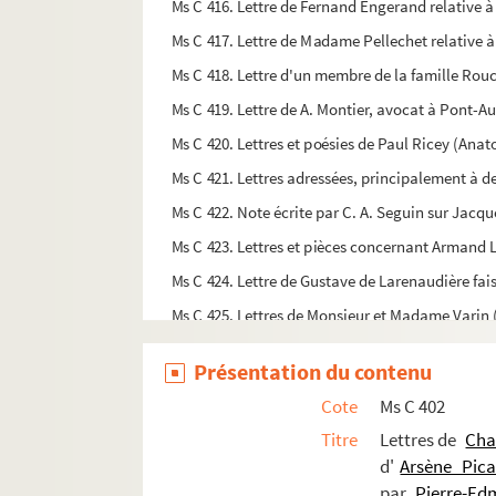
Ms C 416. Lettre de Fernand Engerand relative 
Ms C 417. Lettre de Madame Pellechet relative à
Ms C 418. Lettre d'un membre de la famille Rouch
Ms C 419. Lettre de A. Montier, avocat à Pont-A
Ms C 420. Lettres et poésies de Paul Ricey (Anato
Ms C 421. Lettres adressées, principalement à de
Ms C 422. Note écrite par C. A. Seguin sur Jacqu
Ms C 423. Lettres et pièces concernant Armand L
Ms C 424. Lettre de Gustave de Larenaudière fa
Ms C 425. Lettres de Monsieur et Madame Varin (
Ms C 426. Lettres de Jules Tirard, de Condé, h
Présentation du contenu
Ms C 427 et Ms C 411. Lettres de Hippolyte Sauv
Cote
Ms C 402
Ms C 428. Lettre de l'abbé J. Mullois, ancien cu
Titre
Lettres de
Cha
Ms C 429. Lettres et pièces concernant Georges
d'
Arsène Pica
Ms C 430. Autographes de : Albert Liouville, pri
par
Pierre-Ed