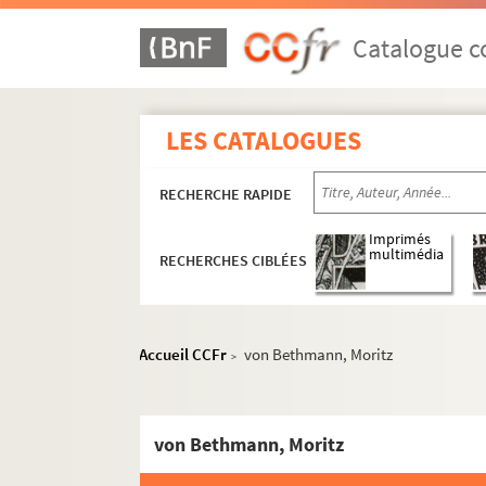
Bacherer
Bachmann
Catalogue co
Bachofen
Baedeker, Karl
LES CATALOGUES
Baier, Adalbert
Baltzer
RECHERCHE RAPIDE
Barack
Imprimés
Baret
multimédia
RECHERCHES CIBLÉES
Barth
de Barthélémy
de Bary, F.
Accueil CCFr
von Bethmann, Moritz
>
Bassermann
Baum
von Bethmann, Moritz
Baumgartner
Baur