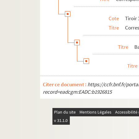
Cote
Tiroir
Titre
Corre
Titre
B
Titre
Citer ce document :
https://ccfr.bnf.fr/por
record=eadcgm:EADC:b1926815
Plan du site
Mentions Légales
Accessibilit
v 31.1.0