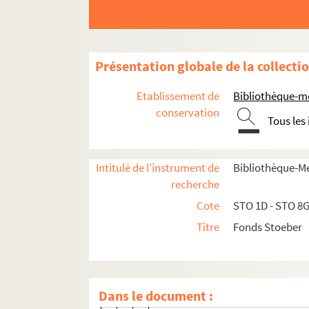
Bayvel
Bavelaër
Rédaction des Bazar
Présentation globale de la collecti
Becker, C. E.
Etablissement de
Bibliothèque-m
Becker, Fr.
conservation
Tous les
Becker, A.
Beck
Bechstein, Ludwig
Intitulé de l'instrument de
Bibliothèque-M
recherche
Beese
Cote
STO 1D - STO 8
Benoît
Titre
Fonds Stoeber
Rheinischer Beobachter
Berdellé
Bergmann
Dans le document :
v. d. Berghe