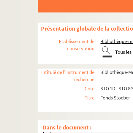
Ba-Be
1 liste manuscrite de correspon
Présentation globale de la collecti
1 liste manuscrite de correspon
Baaz
Etablissement de
Bibliothèque-m
Bader
conservation
Tous les
Bacherer
Bachmann
Intitulé de l'instrument de
Bibliothèque-M
Bachofen
recherche
Baedeker, Karl
Cote
STO 1D - STO 8
Baier, Adalbert
Titre
Fonds Stoeber
Baltzer
Barack
Baret
Dans le document :
Barth