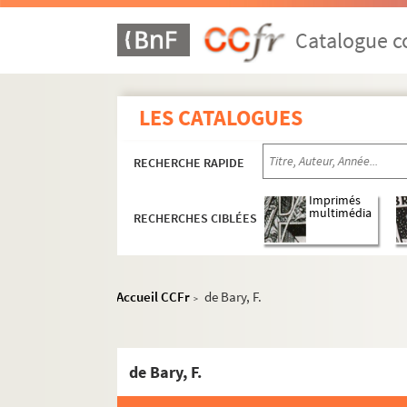
Catalogue co
LES CATALOGUES
RECHERCHE RAPIDE
Imprimés
multimédia
RECHERCHES CIBLÉES
Ehrenfried Stoeber
Auguste Stoeber
Accueil CCFr
de Bary, F.
>
Correspondance
Tiroir 1G. Correspondance Auguste Stoe
de Bary, F.
Pochette noté de la main de F. St
A