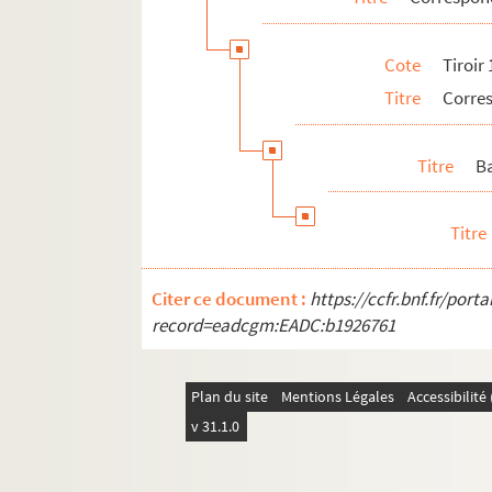
von Bethmann, Moritz
Cote
Tiroir
Bi-Bu
Titre
Corre
C
D
Titre
B
E
F
Titre
G
Tiroir 2G. Correspondance Auguste Stoe
Citer ce document :
https://ccfr.bnf.fr/por
Tiroir 3G. Correspondance Auguste S
record=eadcgm:EADC:b1926761
Tiroir 4G. Correspondance Auguste S
Tiroir 5G. Correspondance Auguste S
Plan du site
Mentions Légales
Accessibilit
Manuscrits et imprimés
v 31.1.0
Adolphe Stoeber