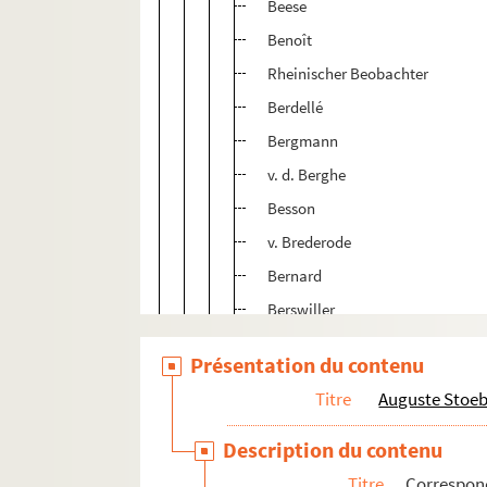
Beese
Benoît
Rheinischer Beobachter
Berdellé
Bergmann
v. d. Berghe
Besson
v. Brederode
Bernard
Berswiller
Bernhard
Présentation du contenu
Berthaud
Titre
Auguste Stoe
Bernardini
Beyser
Description du contenu
Benner, Jean
Titre
Correspo