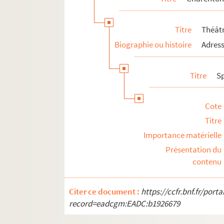
Titre
Théâtr
Biographie ou histoire
Adress
Titre
S
Cote
Titre
Importance matérielle
Présentation du
contenu
Citer ce document :
https://ccfr.bnf.fr/por
record=eadcgm:EADC:b1926679