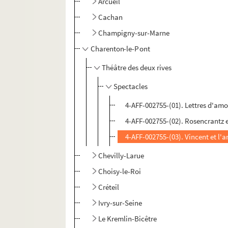
Arcueil
Cachan
Champigny-sur-Marne
Charenton-le-Pont
Théâtre des deux rives
Spectacles
4-AFF-002755-(01). Lettres d'am
4-AFF-002755-(02). Rosencrantz 
4-AFF-002755-(03). Vincent et l'
Chevilly-Larue
Choisy-le-Roi
Créteil
Ivry-sur-Seine
Le Kremlin-Bicêtre