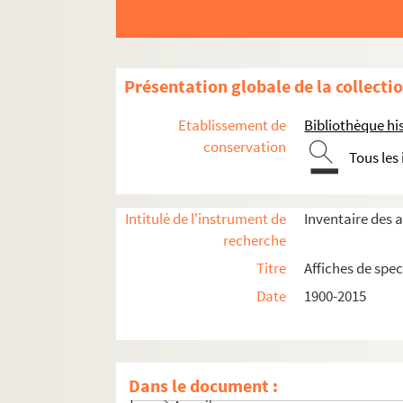
Présentation globale de la collecti
Etablissement de
Bibliothèque his
conservation
Tous les
Seine-et-Marne
Intitulé de l'instrument de
Inventaire des a
Yvelines
recherche
Essonne
Titre
Affiches de spec
Hauts-de-Seine
Date
1900-2015
Seine-Saint-Denis
Val-de-Marne
Alfortville
Dans le document :