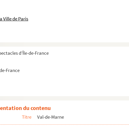
 Ville de Paris
pectacles d’Île-de-France
-de-France
entation du contenu
e monde veut gouverner j'abdique
Titre
Val-de-Marne
ois mourir sur scène ce qui n'est pas facile pour un acteur comique
decin a finalement trouvé ce que j'avais non-désir dépressif du travail