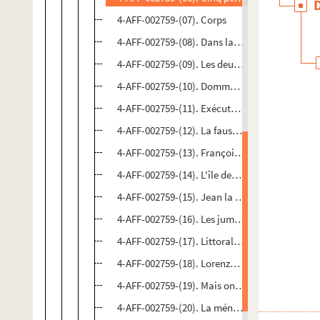
4-AFF-002759-(07). Corps
4-AFF-002759-(08). Dans la jungle des villes
4-AFF-002759-(09). Les deux gentilhommes de
4-AFF-002759-(10). Dommage qu'elle soit une
4-AFF-002759-(11). Exécuteur 14
4-AFF-002759-(12). La fausse suivante ; Je suis
4-AFF-002759-(13). François d'Assise
4-AFF-002759-(14). L'île des esclaves
4-AFF-002759-(15). Jean la chance
4-AFF-002759-(16). Les jumeaux vénitiens ; Parf
4-AFF-002759-(17). Littoral ; C'était la premièr
4-AFF-002759-(18). Lorenzaccio ; La mariée est 
4-AFF-002759-(19). Mais on doit tout oser pui
4-AFF-002759-(20). La ménagerie de verre