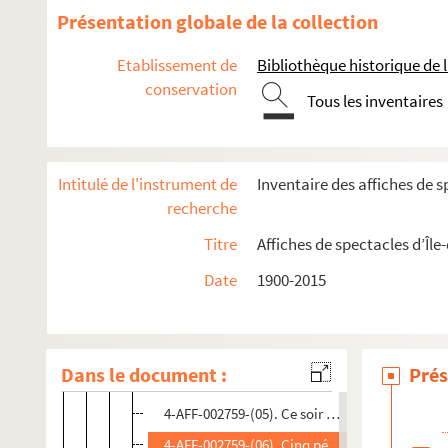
Présentation globale de la collection
Charenton-le-Pont
Chevilly-Larue
Etablissement de
Bibliothèque historique de la
Choisy-le-Roi
conservation
Tous les inventaires
Créteil
Ivry-sur-Seine
Intitulé de l'instrument de
Inventaire des affiches de s
Médiathèque d'Ivry
recherche
Théâtre Antoine Vitez
Titre
Affiches de spectacles d’Île
Spectacles
Date
1900-2015
4-AFF-002759-(01). L'amour médecin
4-AFF-002759-(02). Au bois lacté
4-AFF-002759-(03). L'avare
Dans le document :
Prés
4-AFF-002759-(04). La cagnotte ; Oh si tout l
4-AFF-002759-(05). Ce soir on improvise ; Je d
4-AFF-002759-(06). Cinq péchés mortels ; Un mé