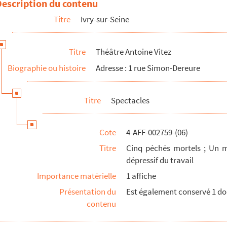
Description du contenu
Titre
Ivry-sur-Seine
 Vérone
Titre
Théâtre Antoine Vitez
 putain ; viens Annabella, non plus ma soeur maintenant, mais mon amou
Biographie ou histoire
Adresse : 1 rue Simon-Dereure
 fille, assez jolie comme vous voyez et par dessus le marché presque aus...
Titre
Spectacles
Cote
4-AFF-002759-(06)
Titre
Cinq péchés mortels ; Un m
ois vous êtes un parfait crétin et parfois un homme plein d'esprit que. ...
dépressif du travail
e fois que je perdais mon père et je ne savais pas du tout quelle attit...
Importance matérielle
1 affiche
belle mais je vous le dis à l'oreille prenez garde à son petit couteau
Présentation du
Est également conservé 1 do
sque
contenu