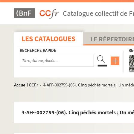
Catalogue collectif de F
LES CATALOGUES
LE RÉPERTOIR
Seine-et-Marne
RECHERCHE RAPIDE
RE
Yvelines
Essonne
Hauts-de-Seine
Seine-Saint-Denis
Accueil CCFr
4-AFF-002759-(06). Cinq péchés mortels ; Un médec
>
Val-de-Marne
Alfortville
4-AFF-002759-(06). Cinq péchés mortels ; Un méd
Arcueil
Cachan
Champigny-sur-Marne