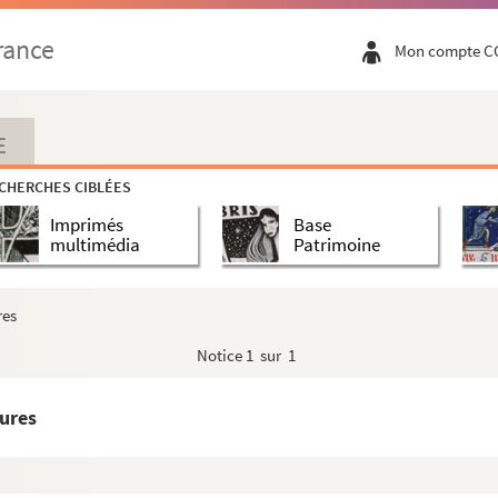
rance
Mon compte C
E
CHERCHES CIBLÉES
Imprimés
Base
multimédia
Patrimoine
res
Notice
1 sur 1
eures