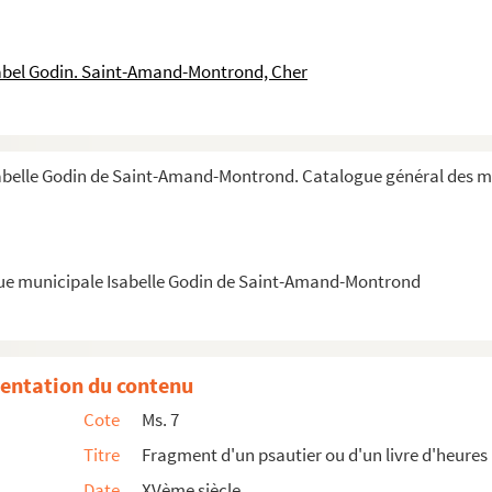
sabel Godin. Saint-Amand-Montrond, Cher
abelle Godin de Saint-Amand-Montrond. Catalogue général des m
que municipale Isabelle Godin de Saint-Amand-Montrond
entation du contenu
Cote
Ms. 7
r aux principales festes de l'anné (sic), ave...
Titre
Fragment d'un psautier ou d'un livre d'heures
sique, physique)
Date
XVème siècle