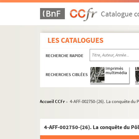
La Chaufferie
Maison d'éducation de la Légion d'h
Catalogue co
Théâtre Gérard Philipe
Spectacles
LES CATALOGUES
4-AFF-002750-(01). Addie. W.F.
4-AFF-002750-(02). Les acharnés
RECHERCHE RAPIDE
4-AFF-002750-(03). Acteurs
Imprimés
4-AFF-002750-(04). Africolor
multimédia
RECHERCHES CIBLÉES
4-AFF-002750-(05). L'Afrique fan
4-AFF-002750-(06). Agnès
Accueil CCFr
4-AFF-002750-(26). La conquête du 
4-AFF-002750-(07). Ambulance
>
4-AFF-002750-(08). Les âmes mor
4-AFF-002750-(09). Les amoureux
4-AFF-002750-(26). La conquête du Pô
4-AFF-002750-(10). Animals of the