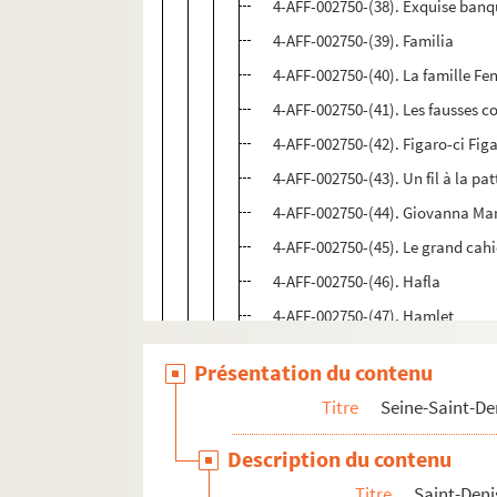
4-AFF-002750-(38). Exquise banq
4-AFF-002750-(39). Familia
4-AFF-002750-(40). La famille Fe
4-AFF-002750-(41). Les fausses c
4-AFF-002750-(42). Figaro-ci Fig
4-AFF-002750-(43). Un fil à la pat
4-AFF-002750-(44). Giovanna Mar
4-AFF-002750-(45). Le grand cahi
4-AFF-002750-(46). Hafla
4-AFF-002750-(47). Hamlet
4-AFF-002750-(48). Hamlet mach
Présentation du contenu
4-AFF-002750-(49). Hercule furieu
Titre
Seine-Saint-De
4-AFF-002750-(50). Hop-là ! Nous
4-AFF-002750-(51). L'ignorant et 
Description du contenu
4-AFF-002750-(53). Les invités d
Titre
Saint-Deni