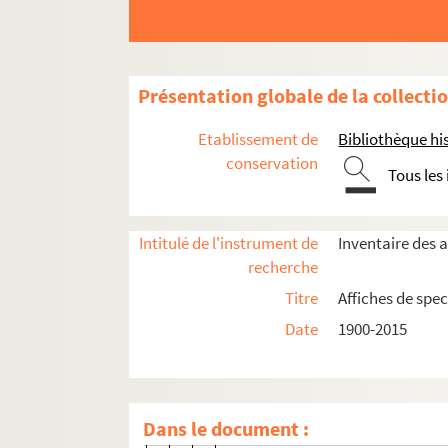
4-AFF-002750-(11). Antigone
4-AFF-002750-(12). Antoine m'a 
4-AFF-002750-(13). Attention au t
Présentation globale de la collecti
4-AFF-002750-(14). Avis de reche
4-AFF-002750-(15). Les bacchant
Etablissement de
Bibliothèque his
4-AFF-002750-(16). La baye
conservation
Tous les
4-AFF-002750-(17). Bécassouille
4-AFF-002750-(18). Bête de style
Intitulé de l'instrument de
Inventaire des a
4-AFF-002750-(19). BMC
recherche
4-AFF-002750-(20). Brundibar
Titre
Affiches de spec
4-AFF-002750-(21). Cabaret Lucio
Date
1900-2015
4-AFF-002750-(22). Calamity Jan
4-AFF-002750-(23). Calderón
4-AFF-002750-(52). Cervantès in
Dans le document :
4-AFF-002750-(24). Chutes