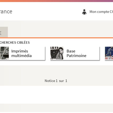
rance
Mon compte C
E
CHERCHES CIBLÉES
Imprimés
Base
multimédia
Patrimoine
Notice
1 sur 1