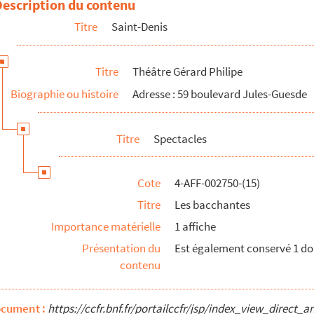
Description du contenu
Titre
Saint-Denis
Titre
Théâtre Gérard Philipe
Biographie ou histoire
Adresse : 59 boulevard Jules-Guesde
 Saint-Denis
Titre
Spectacles
Cote
4-AFF-002750-(15)
Titre
Les bacchantes
Importance matérielle
1 affiche
Présentation du
Est également conservé 1 do
contenu
ocument :
https://ccfr.bnf.fr/portailccfr/jsp/index_view_dire