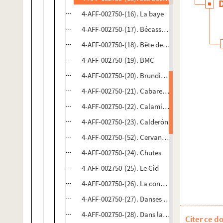
4-AFF-002750-(16). La baye
4-AFF-002750-(17). Bécassouille
4-AFF-002750-(18). Bête de style
4-AFF-002750-(19). BMC
4-AFF-002750-(20). Brundibar
4-AFF-002750-(21). Cabaret Lucioles. Le débit
4-AFF-002750-(22). Calamity Jane
4-AFF-002750-(23). Calderón
4-AFF-002750-(52). Cervantès intermèdes
4-AFF-002750-(24). Chutes
4-AFF-002750-(25). Le Cid
4-AFF-002750-(26). La conquête du Pôle Sud
4-AFF-002750-(27). Danses d'automne
4-AFF-002750-(28). Dans la jungle des villes
Citer ce d