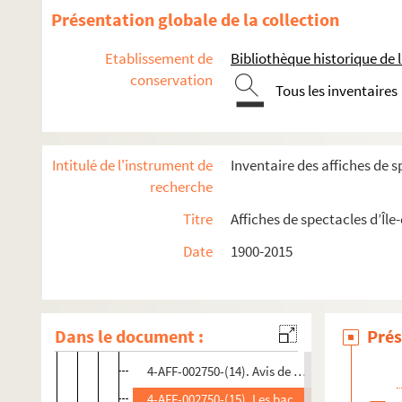
4-AFF-002750-(01). Addie. W.F.
Présentation globale de la collection
4-AFF-002750-(02). Les acharnés
Etablissement de
Bibliothèque historique de la
4-AFF-002750-(03). Acteurs
conservation
Tous les inventaires
4-AFF-002750-(04). Africolor
4-AFF-002750-(05). L'Afrique fantôme
4-AFF-002750-(06). Agnès
Intitulé de l'instrument de
Inventaire des affiches de s
4-AFF-002750-(07). Ambulance
recherche
4-AFF-002750-(08). Les âmes mortes
Titre
Affiches de spectacles d’Île
4-AFF-002750-(09). Les amoureux du café dése
Date
1900-2015
4-AFF-002750-(10). Animals of the city
4-AFF-002750-(11). Antigone
4-AFF-002750-(12). Antoine m'a vendu son des
Dans le document :
Prés
4-AFF-002750-(13). Attention au travail
4-AFF-002750-(14). Avis de recherche
4-AFF-002750-(15). Les bacchantes