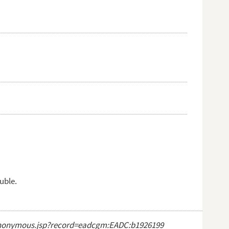
uble.
ct_anonymous.jsp?record=eadcgm:EADC:b1926199