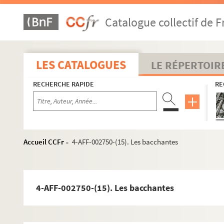
La Courneuve
Gagny
Catalogue collectif de F
Les Lilas
Monfermeil
LES CATALOGUES
LE RÉPERTOIR
Montreuil
Noisy-le-Grand
RECHERCHE RAPIDE
RE
Pantin
Rosny-sous-Bois
Saint-Denis
Accueil CCFr
4-AFF-002750-(15). Les bacchantes
>
Ateliers Christofle
La Chaufferie
Maison d'éducation de la Légion d'honneur
4-AFF-002750-(15). Les bacchantes
Théâtre Gérard Philipe
Spectacles