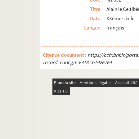
Titre
Alain le Celtib
Date
XXème siècle
Langue
français
Citer ce document :
https://ccfr.bnf.fr/por
record=eadcgm:EADC:b1926164
Plan du site
Mentions Légales
Accessibilit
v 31.1.0