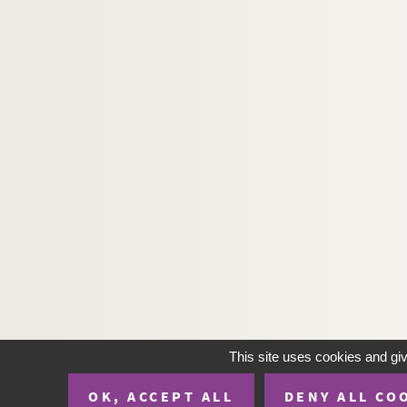
Ms C 372. Ursin de Tallevende, étude lue à la s
Ms C 373. Les Polinière, par Monsieur Fédérique
Ms C 374. Biographie de François-Michel Morin-
Ms C 375. Généalogie et recherches sur les famil
Ms C 376. Virois ayant été l'objet de distinction
Ms C 377. Mémoires de L. P. Lefranc, de Vire, an
Ms C 378. Pièces imprimées intercalées dans le 
Ms C 379. Manuscrit Crespin appartenant à Mon
Ms C 380. Pièces relatives à différents corps d
Ms C 381. Lettres (manuscrite et imprimée) de De
Ms C 382. Lettre de Guéret relative à l'Hôtel-Die
Ms C 383. Lettre de Maugis à Tardif de Petiville 
Ms C 384. Lettre gauloise et viroise de Nicolas 
This site uses cookies and gi
Ms C 385. Lettres de James, des armées de la Répu
OK, ACCEPT ALL
DENY ALL CO