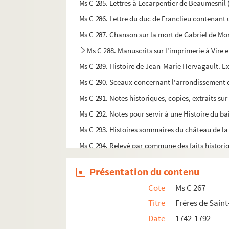
Ms C 285. Lettres à Lecarpentier de Beaumesnil (
Ms C 286. Lettre du duc de Franclieu contenant 
Ms C 287. Chanson sur la mort de Gabriel de Mo
Ms C 288. Manuscrits sur l'imprimerie à Vire 
Ms C 289. Histoire de Jean-Marie Hervagault. E
Ms C 290. Sceaux concernant l'arrondissement d
Ms C 291. Notes historiques, copies, extraits sur
Ms C 292. Notes pour servir à une Histoire du bai
Ms C 293. Histoires sommaires du château de la 
Ms C 294. Relevé par commune des faits historiq
Ms C 295. Actes notariés concernant les bou
Présentation du contenu
Ms C 296. Copies de pièce concernant une fieffe à
Cote
Ms C 267
Ms C 297. Copie de l'Arrêt du Conseil privé du ro
Titre
Frères de Saint
Ms C 298. Sentence en bailliage de Vire : requête 
Date
1742-1792
Ms C 299. Aveu au roi, pour son domaine en la vic