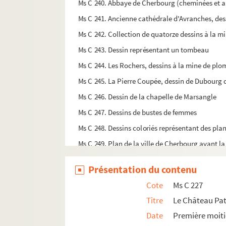
Ms C 240. Abbaye de Cherbourg (cheminées et a
Ms C 241. Ancienne cathédrale d'Avranches, de
Ms C 242. Collection de quatorze dessins à la
Ms C 243. Dessin représentant un tombeau
Ms C 244. Les Rochers, dessins à la mine de pl
Ms C 245. La Pierre Coupée, dessin de Dubourg 
Ms C 246. Dessin de la chapelle de Marsangle
Ms C 247. Dessins de bustes de femmes
Ms C 248. Dessins coloriés représentant des pl
Ms C 249. Plan de la ville de Cherbourg avant la
Ms C 250. Plan et cotes de la turbine de Monsieu
Présentation du contenu
Ms C 251. Table des Annales du musée, par Dubo
Cote
Ms C 227
Ms C 252. Mortain. Notes archéologiques, par D
Titre
Le Château Pat
Ms C 253. Brevet de membre de la Société pour 
Date
Première moiti
Ms C 254. Travaux originaux et copies sur la forti