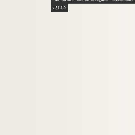
Ms 97. Papiers pré-imprimés vierges
v 31.1.0
Comptes