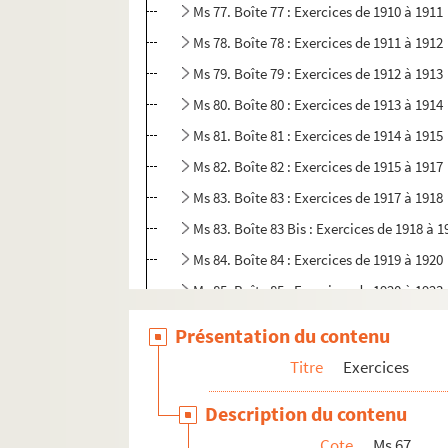
Ms 77. Boîte 77 : Exercices de 1910 à 1911
Ms 78. Boîte 78 : Exercices de 1911 à 1912
Ms 79. Boîte 79 : Exercices de 1912 à 1913
Ms 80. Boîte 80 : Exercices de 1913 à 1914
Ms 81. Boîte 81 : Exercices de 1914 à 1915
Ms 82. Boîte 82 : Exercices de 1915 à 1917
Ms 83. Boîte 83 : Exercices de 1917 à 1918
Ms 83. Boîte 83 Bis : Exercices de 1918 à 1
Ms 84. Boîte 84 : Exercices de 1919 à 1920
Ms 85. Boîte 85 : Exercices de 1920 à 1923
Ms 86. Boîte 86 : Exercices de 1923 à 1926
Présentation du contenu
Ms 87. Avaries 1 : crues de mai 1836
Titre
Exercices
Ms 87. Avaries 2 : crues de mai 1836
Description du contenu
Ms 87. Avaries 3 : crues de mai 1836
Cote
Ms 67
Ms 87. Avaries 4 : crues de mai 1836