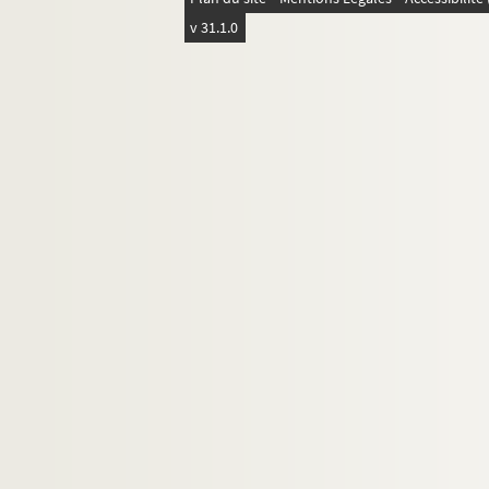
Ms 95. Doubles 2 : Règlement pour la Compa
v 31.1.0
Ms 95. Doubles 3 : Résumé pour la Compagni
Ms 96. Autres documents
Ms 97. Papiers pré-imprimés vierges
Comptes