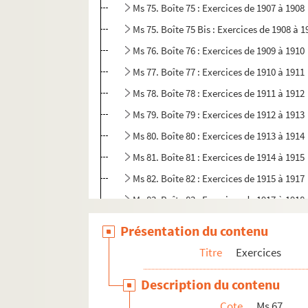
Ms 75. Boîte 75 : Exercices de 1907 à 1908
Ms 75. Boîte 75 Bis : Exercices de 1908 à 1
Ms 76. Boîte 76 : Exercices de 1909 à 1910
Ms 77. Boîte 77 : Exercices de 1910 à 1911
Ms 78. Boîte 78 : Exercices de 1911 à 1912
Ms 79. Boîte 79 : Exercices de 1912 à 1913
Ms 80. Boîte 80 : Exercices de 1913 à 1914
Ms 81. Boîte 81 : Exercices de 1914 à 1915
Ms 82. Boîte 82 : Exercices de 1915 à 1917
Ms 83. Boîte 83 : Exercices de 1917 à 1918
Ms 83. Boîte 83 Bis : Exercices de 1918 à 1
Présentation du contenu
Ms 84. Boîte 84 : Exercices de 1919 à 1920
Titre
Exercices
Ms 85. Boîte 85 : Exercices de 1920 à 1923
Description du contenu
Ms 86. Boîte 86 : Exercices de 1923 à 1926
Cote
Ms 67
Ms 87. Avaries 1 : crues de mai 1836