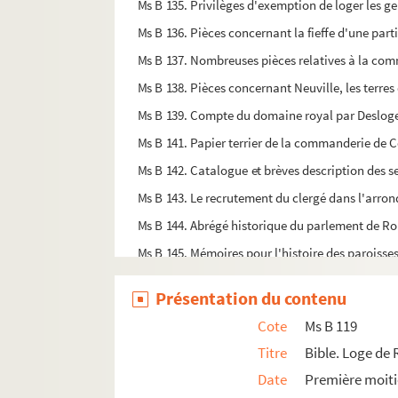
Ms B 135. Privilèges d'exemption de loger les gen
Ms B 136. Pièces concernant la fieffe d'une par
Ms B 137. Nombreuses pièces relatives à la com
Ms B 138. Pièces concernant Neuville, les terres 
Ms B 139. Compte du domaine royal par Desloges
Ms B 141. Papier terrier de la commanderie de 
Ms B 142. Catalogue et brèves description des ser
Ms B 143. Le recrutement du clergé dans l'arron
Ms B 144. Abrégé historique du parlement de Ro
Ms B 145. Mémoires pour l'histoire des paroisses 
Ms B 146. Orne. Tribunal criminel (tome I) 1792-1
Présentation du contenu
Ms B 147. Orne. Tribunal criminel (tome II) 1794-
Cote
Ms B 119
Ms B 148. Orne. Tribunal criminel (tome III) 1796
Titre
Bible. Loge de 
Ms B 149. Orne. Tribunal criminel (tome IV) 1798
Date
Première moiti
Ms B 150. Orne. Tribunal criminel (tome V) 1800-