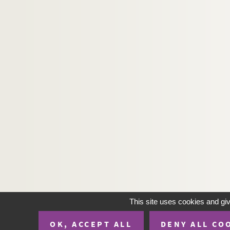
Ms C 205. A Zélie le jour de son mariage, par s
Ms C 206. Vers pour le mariage de Zélie (chantés
Ms C 207. Conseils à Mesdames P... pour les noce
Ms C 208. Couplets chantés par Mademoiselle E...
Ms C 209. Couplets chantés [...] avec monsieur D...
Ms C 210. Chant de l'âme. Souvenir, pièce de v
Ms C 211. Trois pièces de vers par Dubourg d'Isi
Ms C 212. Une nuit d'Ecosse, imité des poésies 
Ms C 213. La Carme de Monfort, ballade sur l'ai
Ms C 214. Vengeance, poésie par Dubourg d'Isi
Ms C 215. Solitude, poésie par Dubourg d'Isigny
Ms C 216. Historique, sixain par Dubourg d'Isig
Ms C 217. Vers composé par Dubourg d'Isigny
This site uses cookies and gi
Ms C 218. Vers sur les amoureux, par Dubourg d
OK, ACCEPT ALL
DENY ALL CO