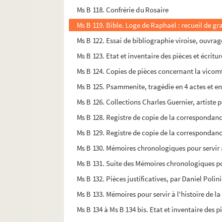
Ms B 118. Confrérie du Rosaire
Ms B 119. Bible. Loge de Raphaël : recueil de gr
Ms B 122. Essai de bibliographie viroise, ouvra
Ms B 123. Etat et inventaire des pièces et écritur
Ms B 124. Copies de pièces concernant la vicomt
Ms B 125. Psammenite, tragédie en 4 actes et en
Ms B 126. Collections Charles Guernier, artiste 
Ms B 128. Registre de copie de la correspondan
Ms B 129. Registre de copie de la correspondan
Ms B 130. Mémoires chronologiques pour servir à l'
Ms B 131. Suite des Mémoires chronologiques pour s
Ms B 132. Pièces justificatives, par Daniel Polin
Ms B 133. Mémoires pour servir à l'histoire de la v
Ms B 134 à Ms B 134 bis. Etat et inventaire des pi