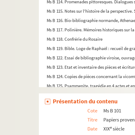
Ms B 114. Promenades pittoresques. Dialogues s
Ms B 115. Notes sur l'histoire de la perspective.
Ms B 116. Bio-bibliographie normande, Athena
Ms B 117. Polinière. Mémoires historiques sur la
Ms B 118. Confrérie du Rosaire
Ms B 119. Bible. Loge de Raphaël : recueil de gr
Ms B 122. Essai de bibliographie viroise, ouvra
Ms B 123. Etat et inventaire des pièces et écritur
Ms B 124. Copies de pièces concernant la vicomt
Ms B 125. Psammenite, tragédie en 4 actes et en
Ms B 126. Collections Charles Guernier, artiste 
Présentation du contenu
Ms B 128. Registre de copie de la correspondan
Cote
Ms B 101
Ms B 129. Registre de copie de la correspondan
Titre
Papiers proven
Ms B 130. Mémoires chronologiques pour servir à l'
e
Date
XIX
siècle
Ms B 131. Suite des Mémoires chronologiques pour s