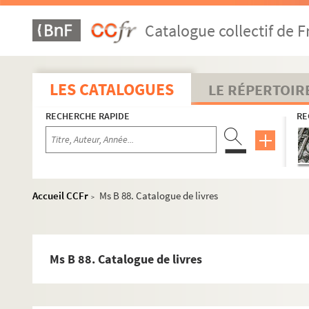
Ms A 510. Manuscrit sur la baronnie de Landelles
Catalogue collectif de F
Ms A 511. Expédition de Chine (août 1900 - sept 1901) : journ
Ms A 512. Lettres manuscrites autographes concernant l'impr
Ms A 513. Cartes autographes manuscrites adressées à M. Le
LES CATALOGUES
LE RÉPERTOIR
Ms A 514. Documents concernant le décès du vicomte Louis H
RECHERCHE RAPIDE
RE
Ms A 515. Laissez-passer d'une pièce de vin rouge de Monsie
Ms A 516. Contributions directes, Vire : billet d'avertisseme
Ms A 517. Reçu de M. Le Receveur du District de Caen à Jean
Ms A 518. Le Vergeois-Planais à Vire : marchandises à la disp
Accueil CCFr
Ms B 88. Catalogue de livres
>
Ms A 519. Ouvrage de travail de Michel Sonnet, vicomte de Sai
Ms A 520. Impôts de la ville de Vire en 1787 concernant la veu
Ms A 521. Déclaration de M. Cailly concernant les émigrés, en c
Ms B 88. Catalogue de livres
Ms A 522. Déclarations et constitutions sur la règle de saint 
Ms A 523. Registre pour l'année 1765 et suivantes, de ce qui 