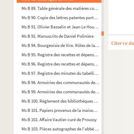
Ms B 89. Table générale des matières contenues dans les jou
Ms B 90. Copie des lettres patentes portant confirmation des 
Ms B 91. Olivier Basselin et Jean Le Houx, conférence du 19 
Ms B 92. Manuscrits de Daniel Polinière
Citer ce d
Ms B 94. Bourgeoisie de Vire. Rôles de la capitation et des mi
Ms B 95. Registre des recettes et dépenses de la ville de Vire d
Ms B 96. Registre des recettes et dépenses municipales de Vir
Ms B 97. Registre des minutes du tabellionage de Vire
Ms B 98. Armoiries des communautés de religieux et religieuses,
Ms B 99. Armoiries des communautés de religieux et religieuses,
Ms B 100. Règlement des bibliothèques paroissiales du canton
Ms B 101. Papiers provenus de la maison de Monsieur Labossi
Ms B 102. Affaire Vautier-curé de Proussy
Ms B 103. Pièces autographes de l'abbé Porquet, aumônier du r