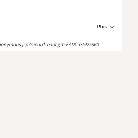
Plus
ct_anonymous.jsp?record=eadcgm:EADC:b1925360