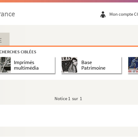
rance
Mon compte C
al d'un Zouave, par Louis Ernest Anne
imerie de Domfront par A. Surville
hugeur par Gaston La Touche
E
enri de Beaurepaire-Louvagny le 18 octobre 1870
CHERCHES CIBLÉES
ur Boulet à Monsieur Dufresne Moulin
Imprimés
Base
nt pour Monsieur Moulin Dufresne
multimédia
Patrimoine
 Marie [?], demeurant à Coutances en 1792
osition de Monsieur Le Grain Deslanire
nt Nicolas, maître des Eaux et Forêts de la Vicom...
Notice
1 sur 1
ve Savary, rue de Girard
onformité de l'article 6 de la loi du 3 Brumair...
Benoit pour le monastère des religieuses bénédic...
regarde Monsieur Louis-Henri de Mortreux, curé de...