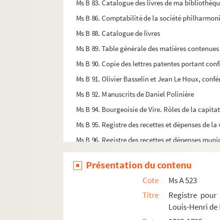
Ms B 83. Catalogue des livres de ma bibliothèque 
Ms B 86. Comptabilité de la société philharmon
Ms B 88. Catalogue de livres
Ms B 89. Table générale des matières contenues
Ms B 90. Copie des lettres patentes portant conf
Ms B 91. Olivier Basselin et Jean Le Houx, conf
Ms B 92. Manuscrits de Daniel Polinière
Ms B 94. Bourgeoisie de Vire. Rôles de la capitat
Ms B 95. Registre des recettes et dépenses de la v
Ms B 96. Registre des recettes et dépenses muni
Ms B 97. Registre des minutes du tabellionage d
Présentation du contenu
Ms B 98. Armoiries des communautés de religieux e
Cote
Ms A 523
Ms B 99. Armoiries des communautés de religieux e
Titre
Registre pour 
Ms B 100. Règlement des bibliothèques paroissi
Louis-Henri de 
Ms B 101. Papiers provenus de la maison de Mon