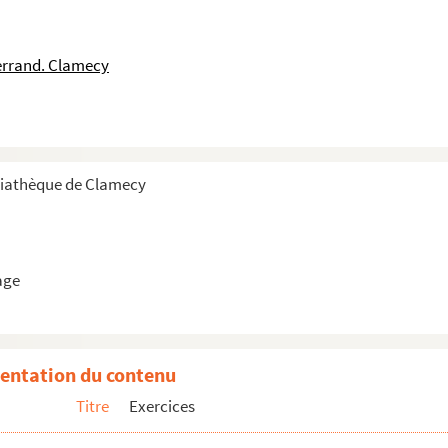
errand. Clamecy
diathèque de Clamecy
age
carnet de tricages, carnet de tirage, essai...
entation du contenu
Titre
Exercices