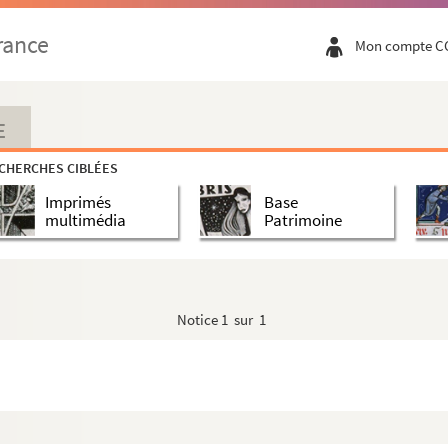
rance
Mon compte C
E
CHERCHES CIBLÉES
Imprimés
Base
multimédia
Patrimoine
Notice
1 sur 1