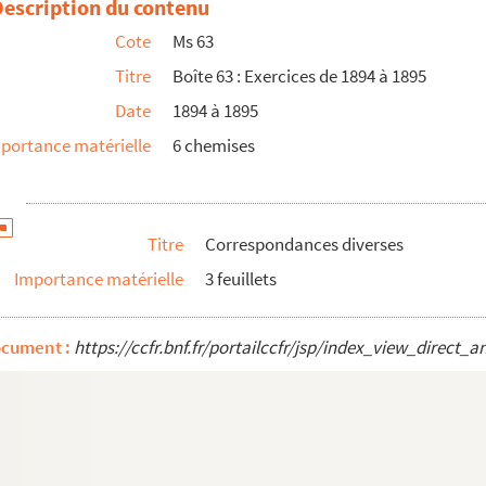
Description du contenu
Cote
Ms 63
Titre
Boîte 63 : Exercices de 1894 à 1895
Date
1894 à 1895
portance matérielle
6 chemises
Titre
Correspondances diverses
Importance matérielle
3 feuillets
ocument :
https://ccfr.bnf.fr/portailccfr/jsp/index_view_dire