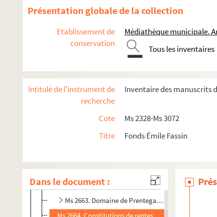
Présentation globale de la collection
Etablissement de
Médiathèque municipale. A
conservation
Papiers personnels
Tous les inventaires
Archives de la famille Fassin : état-civil, procédures et bi
Ms 2656. Pièces de procédure
Intitulé de l'instrument de
Inventaire des manuscrits d
Ms 2657. Pièces juridiques
recherche
Ms 2658. Actes notariés et juridiques
Cote
Ms 2328-Ms 3072
Ms 2658/2. Documents divers
Titre
Fonds Émile Fassin
Ms 2659. Etats-civil et actes de naissance
Ms 2660. Biens de la famille
Ms 2661. Maison familiale, place de la République
Dans le document :
Prés
Ms 2662. Capital ou inventaire descriptif de tous les i
Ms 2663. Domaine de Prentegarde et Succession Ma
Ms 2664. Constitutions de rentes, achats, ventes d'imm