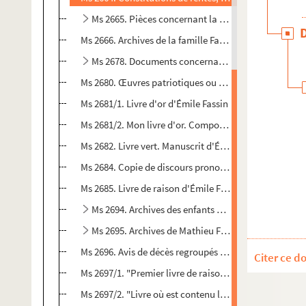
Ms 2665. Pièces concernant la famille Fassin. Recu
Ms 2666. Archives de la famille Fassin recueillies et f
Ms 2678. Documents concernant la famille Fassin
Ms 2680. Œuvres patriotiques ou charitables. Etat de 
Ms 2681/1. Livre d'or d'Émile Fassin
Ms 2681/2. Mon livre d'or. Composé par Émile Fassin. 
Ms 2682. Livre vert. Manuscrit d'Émile Fassin sur sa fam
Ms 2684. Copie de discours prononcés par Emile Fassi
Ms 2685. Livre de raison d'Émile Fassin
Ms 2694. Archives des enfants d'Emile Fassin
Ms 2695. Archives de Mathieu Félix, concernant Pier
Ms 2696. Avis de décès regroupés par Emile Fassin dans
Citer ce d
Ms 2697/1. "Premier livre de raison de mon père": 174
Ms 2697/2. "Livre où est contenu l'état de tous les bien