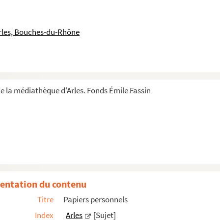
rles, Bouches-du-Rhône
ens
e la médiathèque d'Arles. Fonds Émile Fassin
entation du contenu
mmeubles et titre que je possède. Recueil rédigé par E...
Titre
Papiers personnels
thieu Félix
Index
Arles
[Sujet]
eubles et autres papiers d'Alexandre Fassin, avocat et ...