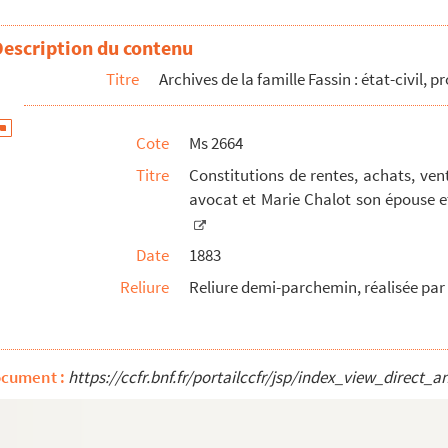
eil composé par Émile Fassin
Description du contenu
ormées par l'un de ses membres (Emile Fassin), 1899
Titre
Archives de la famille Fassin : état-civil, 
ses dépenses. Recueil d'Émile Fassin
Cote
Ms 2664
Titre
Constitutions de rentes, achats, ven
Notes et coupures de presse
avocat et Marie Chalot son épouse 
ille et sur divers sujets, tels que le domaine de Vaq...
n
Date
1883
Reliure
Reliure demi-parchemin, réalisée par 
re Félix
 une pochette intitulée « Avis de décès concernant des ...
ocument :
https://ccfr.bnf.fr/portailccfr/jsp/index_view_dire
3-1794
s, noms et actions que je possède et de toutes les dett...