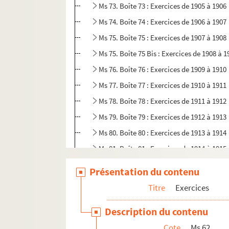
Ms 73. Boîte 73 : Exercices de 1905 à 1906
Ms 74. Boîte 74 : Exercices de 1906 à 1907
Ms 75. Boîte 75 : Exercices de 1907 à 1908
Ms 75. Boîte 75 Bis : Exercices de 1908 à 1
Ms 76. Boîte 76 : Exercices de 1909 à 1910
Ms 77. Boîte 77 : Exercices de 1910 à 1911
Ms 78. Boîte 78 : Exercices de 1911 à 1912
Ms 79. Boîte 79 : Exercices de 1912 à 1913
Ms 80. Boîte 80 : Exercices de 1913 à 1914
Ms 81. Boîte 81 : Exercices de 1914 à 1915
Ms 82. Boîte 82 : Exercices de 1915 à 1917
Présentation du contenu
Ms 83. Boîte 83 : Exercices de 1917 à 1918
Titre
Exercices
Ms 83. Boîte 83 Bis : Exercices de 1918 à 1
Description du contenu
Ms 84. Boîte 84 : Exercices de 1919 à 1920
Cote
Ms 62
Ms 85. Boîte 85 : Exercices de 1920 à 1923