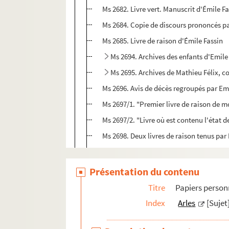
Ms 2682. Livre vert. Manuscrit d'Émile Fas
Ms 2684. Copie de discours prononcés pa
Ms 2685. Livre de raison d'Émile Fassin
Ms 2694. Archives des enfants d'Emile
Ms 2695. Archives de Mathieu Félix, c
Ms 2696. Avis de décès regroupés par Emi
Ms 2697/1. "Premier livre de raison de m
Ms 2697/2. "Livre où est contenu l'état de
Ms 2698. Deux livres de raison tenus par
Ms 2699/1. "Lettres et papiers de l'armée
Ms 2699/2. Lettres et papiers de l'armée 
Présentation du contenu
Ms 2700. Documents relatifs à Pierre 
Titre
Papiers person
Ms 2701/1. Recueils de plaidoiries mémo
Index
Arles
[Sujet
Ms 2701/2. Recueils de plaidoiries mémo