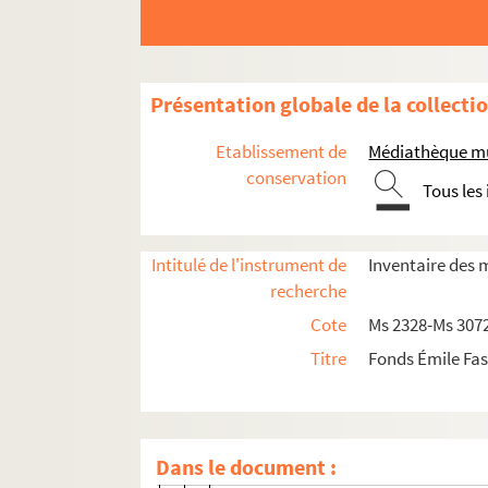
Présentation globale de la collecti
Papiers personnels
Etablissement de
Médiathèque mu
Archives de la famille Fassin : état-civil, pr
conservation
Tous les
Ms 2656. Pièces de procédure
Ms 2657. Pièces juridiques
Intitulé de l'instrument de
Inventaire des 
Ms 2658. Actes notariés et juridiques
recherche
Ms 2658/2. Documents divers
Cote
Ms 2328-Ms 307
Ms 2659. Etats-civil et actes de naiss
Titre
Fonds Émile Fas
Ms 2660. Biens de la famille
Ms 2661. Maison familiale, place de la 
1. Conflit entre les hoirs de Trop
Dans le document :
2. Travaux divers