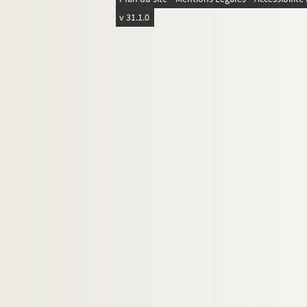
Ms 91. Divers cahiers
v 31.1.0
Ms 92. Bois et forêt
Ms 93. Succession de Jean Cagnat
Ms 94. Les Moulins de Clamecy et ses env
Ms 95. Doubles 1 : affiches du flottage
Ms 95. Doubles 2 : Règlement pour la Compa
Ms 95. Doubles 3 : Résumé pour la Compagni
Ms 96. Autres documents
Ms 97. Papiers pré-imprimés vierges
Comptes