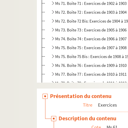
Ms 71. Boîte 71 : Exercices de 1902 à 1903
Ms 72. Boîte 72 : Exercices de 1903 à 1904
Ms 72. Boîte 72 Bis: Exercices de 1904 à 1
Ms 73. Boîte 73 : Exercices de 1905 à 1906
Ms 74. Boîte 74 : Exercices de 1906 à 1907
Ms 75. Boîte 75 : Exercices de 1907 à 1908
Ms 75. Boîte 75 Bis : Exercices de 1908 à 1
Ms 76. Boîte 76 : Exercices de 1909 à 1910
Ms 77. Boîte 77 : Exercices de 1910 à 1911
Ms 78. Boîte 78 : Exercices de 1911 à 1912
Ms 79. Boîte 79 : Exercices de 1912 à 1913
Présentation du contenu
Ms 80. Boîte 80 : Exercices de 1913 à 1914
Titre
Exercices
Ms 81. Boîte 81 : Exercices de 1914 à 1915
Description du contenu
Ms 82. Boîte 82 : Exercices de 1915 à 1917
Cote
Ms 61
Ms 83. Boîte 83 : Exercices de 1917 à 1918