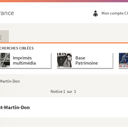
rance
Mon compte C
E
re, aumônier du roi de Pologne (1751)
CHERCHES CIBLÉES
in de Nicolas Lallemant, ayant pour titre
Ituviens...
Imprimés
Base
villes ou vers libres par Gosselin, père
multimédia
Patrimoine
vocat (1817)
uillet 1830, composé pour l'anniversaire de ces mé...
t-Martin-Don
gris, de Viessoix près Vire, décédé à Paris en 18...
Notice
1 sur 1
slas Millet, professeur au collège de Vire, dit...
nt-Martin-Don
en charges et décharges