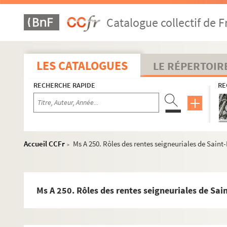
Catalogue collectif de F
Ms A 216. Poésies de Richard Dubourg d'Isigny
LES CATALOGUES
LE RÉPERTOIR
Ms A 217. La Passion du Jeu, poème par l'abbé Porquet, de Vi
RECHERCHE RAPIDE
RE
Ms A 218. Traduction burlesque et en vaudeville du poème lat
Ms A 219. La Foire d'Etouvy de Lallemant. Traduction en vaude
Ms A 220. Réception d'un Chevalier, bluette par J. Maurice, a
Ms A 221. Hymne funèbre en l'honneur des martyrs des 27-29 j
Accueil CCFr
Ms A 250. Rôles des rentes seigneuriales de Sain
>
Ms A 222. Un Congrès au Paradis. Ouvrage inachevé par Léon Le
Ms A 223. Appel à la charité. Pièce de vers autographe de Stani
Ms A 224. Livre d'offices avec airs notés
Ms A 250. Rôles des rentes seigneuriales de Sai
Ms A 225. Notes sur Vire et son ancienne élection
Ms A 226. Voyages du 8 novembre 1791. Tableau des papiers 