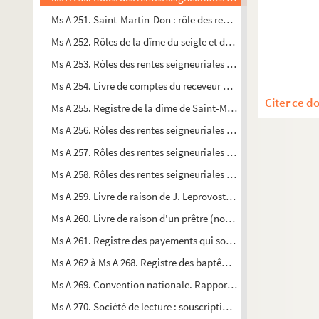
Ms A 251. Saint-Martin-Don : rôle des rentes seigneuriales (173
Ms A 252. Rôles de la dîme du seigle et de l'avoine, seigneur
Ms A 253. Rôles des rentes seigneuriales (en avoine et charro
Ms A 254. Livre de comptes du receveur de la seigneurie de S
Citer ce d
Ms A 255. Registre de la dîme de Saint-Martin-Don: années 177
Ms A 256. Rôles des rentes seigneuriales de La Baconnière et
Ms A 257. Rôles des rentes seigneuriales de la Baconnière (La
Ms A 258. Rôles des rentes seigneuriales de la Baconnière (La
Ms A 259. Livre de raison de J. Leprovost, prêtre
Ms A 260. Livre de raison d'un prêtre (nommé Heot) des envi
Ms A 261. Registre des payements qui sont faits à Gilles Le Pel
Ms A 262 à Ms A 268. Registre des baptêmes et mariages clande
Ms A 269. Convention nationale. Rapport fait au nom du comit
Ms A 270. Société de lecture : souscription pour achat de livre