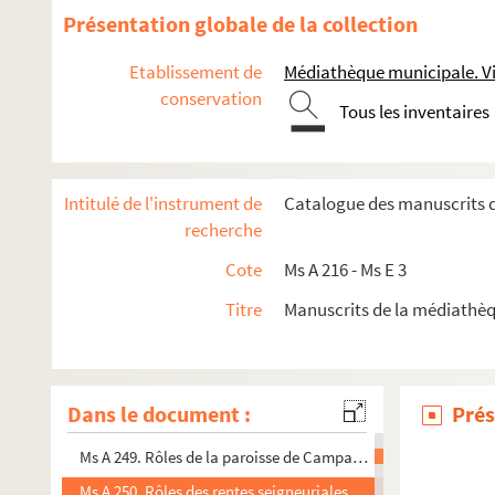
Ms A 227. Tarif général des droits du sceau et de la bourse 
Présentation globale de la collection
Ms A 232. Philosophie et psychologie, par Léon Le Chevalier. 
Etablissement de
Médiathèque municipale. Vi
Ms A 233. Notes bibliographiques. Tome VI
conservation
Tous les inventaires
Ms A 236. Statuts de la Société de lecture de Vire
Ms A 237. Ici sont les noms et surnoms et demeures des nobles
Ms A 238. Noms, surnoms et demeures des nobles de la générali
Intitulé de l'instrument de
Catalogue des manuscrits 
Ms A 239. Registre des plaids de la sieurie de la Malloiselliè
recherche
Ms A 240. Assemblées des paroissiens et contribuables aux tai
Cote
Ms A 216 - Ms E 3
Ms A 241. Origine et antiquités de la ville de Vire par Michel 
Titre
Manuscrits de la médiathè
Ms A 242 à Ms A 245. Olivier Basselin, ouvrier foulon, poète v
Ms A 246. Plusieurs notes sur Olivier Basselin, Peltier et Porée
Ms A 247. Notes incomplètes sur la famille de la Vente, suivie
Dans le document :
Prés
Ms A 248. Rôles de la paroisse de Campagnolles
Ms A 249. Rôles de la paroisse de Campagnolles
Ms A 250. Rôles des rentes seigneuriales de Saint-Martin-Don