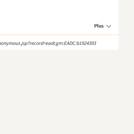
Plus
ct_anonymous.jsp?record=eadcgm:EADC:b1924393