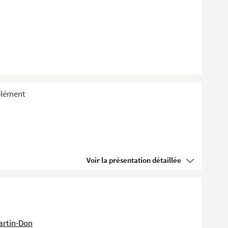
plément
Voir la présentation détaillée
artin-Don