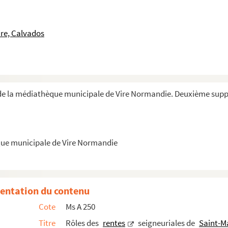
commune
e
2
cahier. Saint-Lô
re, Calvados
 personnes du duché de Normandie, certifiés être ...
té de Caen. Certifiés et trouvés tels par nous Gu...
de la médiathèque municipale de Vire Normandie. Deuxième sup
re. Aveu à noble mestre Guillaume Payen, seigneu...
lles de Montamy. Minutes des publications où ont ...
Mauduit, et notes diverses
que municipale de Vire Normandie
audevilliste, premier auteur des chansons joyeuses de table...
,… suivies de plusieurs notes sur les moulins ...
 d'une traduction du poème latin de Nicolas Lall...
entation du contenu
Cote
Ms A 250
Titre
Rôles des
rentes
seigneuriales de
Saint-M