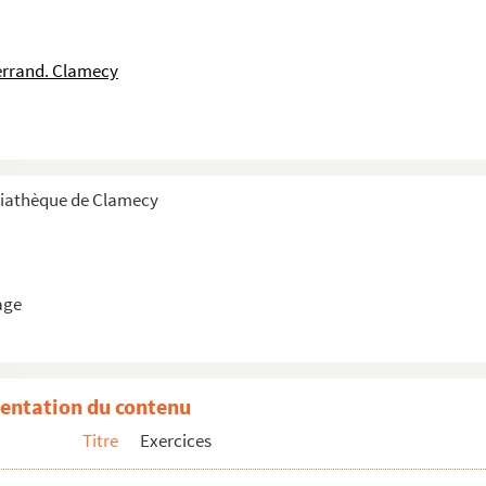
errand. Clamecy
diathèque de Clamecy
 carnet de marques de tricages, carnet de ti...
age
entation du contenu
Titre
Exercices