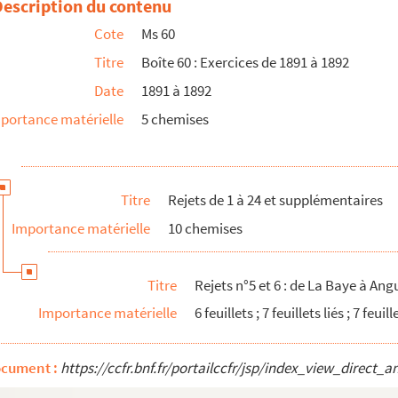
Description du contenu
Cote
Ms 60
Titre
Boîte 60 : Exercices de 1891 à 1892
Date
1891 à 1892
portance matérielle
5 chemises
 emprunts
Titre
Rejets de 1 à 24 et supplémentaires
Importance matérielle
10 chemises
Titre
Rejets n°5 et 6 : de La Baye à Ang
Importance matérielle
6 feuillets ; 7 feuillets liés ; 7 feuill
ocument :
https://ccfr.bnf.fr/portailccfr/jsp/index_view_dire