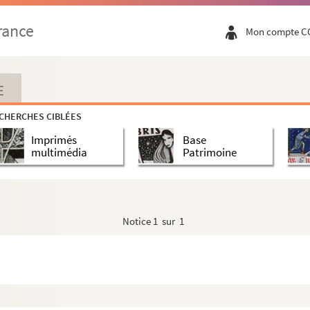
rance
Mon compte C
E
CHERCHES CIBLÉES
Imprimés
Base
multimédia
Patrimoine
Notice
1 sur 1