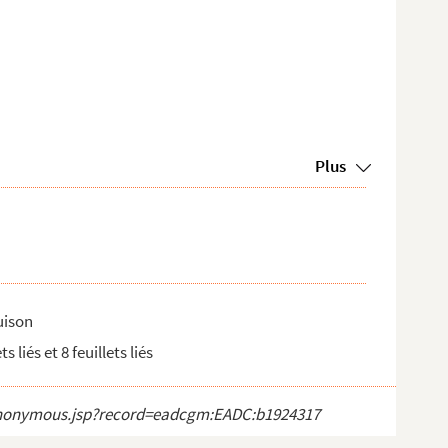
Plus
uison
ets liés et 8 feuillets liés
ct_anonymous.jsp?record=eadcgm:EADC:b1924317