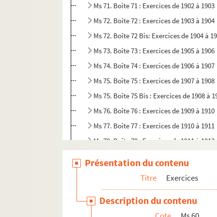
Ms 71. Boîte 71 : Exercices de 1902 à 1903
Ms 72. Boîte 72 : Exercices de 1903 à 1904
Ms 72. Boîte 72 Bis: Exercices de 1904 à 1
Ms 73. Boîte 73 : Exercices de 1905 à 1906
Ms 74. Boîte 74 : Exercices de 1906 à 1907
Ms 75. Boîte 75 : Exercices de 1907 à 1908
Ms 75. Boîte 75 Bis : Exercices de 1908 à 1
Ms 76. Boîte 76 : Exercices de 1909 à 1910
Ms 77. Boîte 77 : Exercices de 1910 à 1911
Ms 78. Boîte 78 : Exercices de 1911 à 1912
Ms 79. Boîte 79 : Exercices de 1912 à 1913
Présentation du contenu
Ms 80. Boîte 80 : Exercices de 1913 à 1914
Titre
Exercices
Ms 81. Boîte 81 : Exercices de 1914 à 1915
Description du contenu
Ms 82. Boîte 82 : Exercices de 1915 à 1917
Cote
Ms 60
Ms 83. Boîte 83 : Exercices de 1917 à 1918