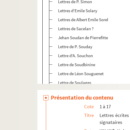
Lettres de P. Simon
Lettres d'Emile Solary
Lettres de Albert Emile Sorel
Lettres de Sacelan ?
Jehan Soudan de Pierrefitte
Lettre de P. Souday
Lettre d'A. Souchon
Lettre de Soudbinine
Lettre de Léon Souguenet
Lettre de Soulages
Lettre de J. Soury
Présentation du contenu
Lettre de Souzet
Cote
1 à 17
Lettres de William Speth
Titre
Lettres écrites
Lettres d' Edouard Spittler
signataires
Lettre de H. Spont
e