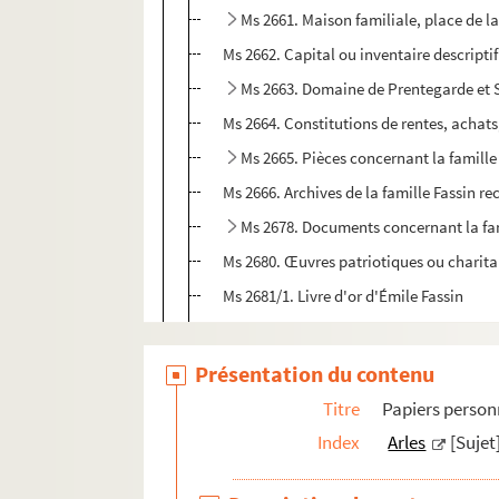
Ms 2661. Maison familiale, place de l
Ms 2662. Capital ou inventaire descriptif
Ms 2663. Domaine de Prentegarde et 
Ms 2664. Constitutions de rentes, achats
Ms 2665. Pièces concernant la famille
Ms 2666. Archives de la famille Fassin re
Ms 2678. Documents concernant la fam
Ms 2680. Œuvres patriotiques ou charitab
Ms 2681/1. Livre d'or d'Émile Fassin
Ms 2681/2. Mon livre d'or. Composé par 
Ms 2682. Livre vert. Manuscrit d'Émile Fas
Présentation du contenu
Ms 2684. Copie de discours prononcés pa
Titre
Papiers person
Ms 2685. Livre de raison d'Émile Fassin
Index
Arles
[Sujet
Ms 2694. Archives des enfants d'Emile