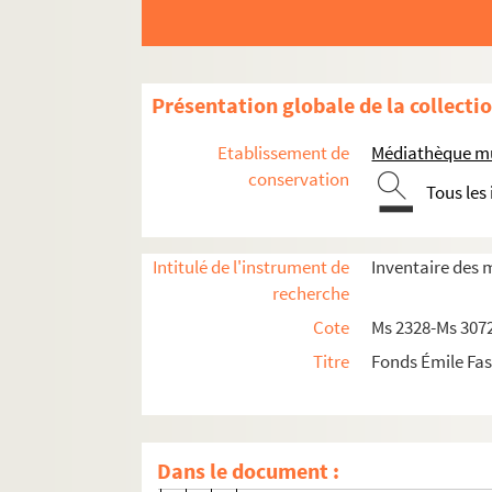
Présentation globale de la collecti
Papiers personnels
Etablissement de
Médiathèque mu
conservation
Archives de la famille Fassin : état-civil, pr
Tous les
Ms 2656. Pièces de procédure
Ms 2657. Pièces juridiques
Intitulé de l'instrument de
Inventaire des 
recherche
1. Pièces juridiques (opérations fonc
Cote
Ms 2328-Ms 307
1. Construction de la roubine de 
Titre
Fonds Émile Fas
2. Extrait d'achat de terres pour 
3. Acte de vente des terres de la
4. A propos du Grand Pâtis (Sambuc
Dans le document :
5. Convention entre les administr