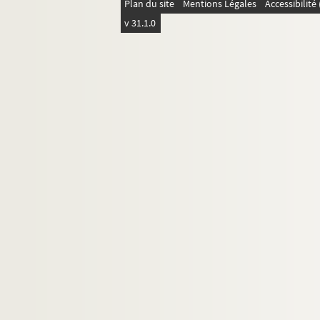
Plan du site
Mentions Légales
Accessibilit
Ms 3047. Exploitation agricole de la Mo
v 31.1.0
Ms 3049. Le Droit d’esplèche de Paul Fas
Ms 3063. Dépenses du personnel agricole 
Ms 3064. André Favatier. Inventaire gén
Ms 3066. Affaires et notes diverses
Ms 3070. Famille Barrême et divers
Ms 3072. Ecole pratique d’agriculture de 
Ms 3127. Domaines de la Montcalde et 
Ms 3128. Archives de Pierre Fassin
Vie et carrière d'Émile Fassin
Correspondances
Documents et travaux d'Émile Fassin