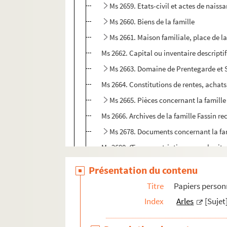
Ms 2659. Etats-civil et actes de naiss
Ms 2660. Biens de la famille
Ms 2661. Maison familiale, place de l
Ms 2662. Capital ou inventaire descriptif
Ms 2663. Domaine de Prentegarde et 
Ms 2664. Constitutions de rentes, achats
Ms 2665. Pièces concernant la famille
Ms 2666. Archives de la famille Fassin re
Ms 2678. Documents concernant la fam
Ms 2680. Œuvres patriotiques ou charitab
Ms 2681/1. Livre d'or d'Émile Fassin
Présentation du contenu
Ms 2681/2. Mon livre d'or. Composé par 
Titre
Papiers person
Ms 2682. Livre vert. Manuscrit d'Émile Fas
Index
Arles
[Sujet
Ms 2684. Copie de discours prononcés pa
Ms 2685. Livre de raison d'Émile Fassin