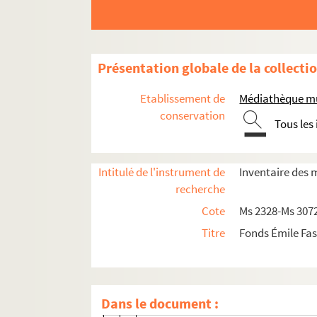
Présentation globale de la collecti
Etablissement de
Médiathèque mu
Papiers personnels
conservation
Tous les
Archives de la famille Fassin : état-civil, pr
Ms 2656. Pièces de procédure
Intitulé de l'instrument de
Inventaire des 
1. A mes seigneurs du Parlement. C
recherche
2. Titre de rachat d'une maison situ
Cote
Ms 2328-Ms 307
3. Acte de vente d'un pré au Plan du
Titre
Fonds Émile Fas
4. Achat de biens vendus par Pierre 
5. Achat de terres vendues par M. Fra
6. Echange passé entre André Fauchie
Dans le document :
7. Jugement. Appelant Jehan Alboin