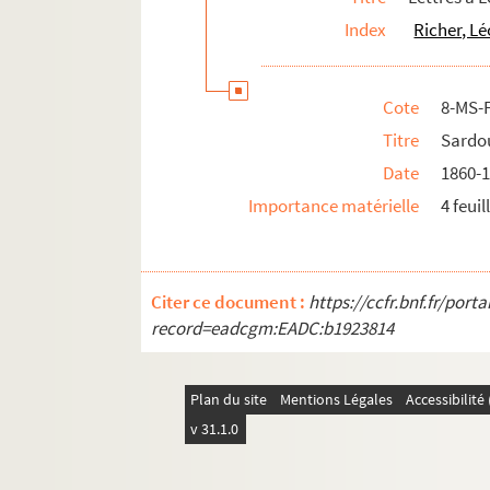
Index
Richer, L
Cote
8-MS-
Titre
Sardou
Date
1860-
Importance matérielle
4 feuil
Citer ce document :
https://ccfr.bnf.fr/por
record=eadcgm:EADC:b1923814
Plan du site
Mentions Légales
Accessibilit
v 31.1.0