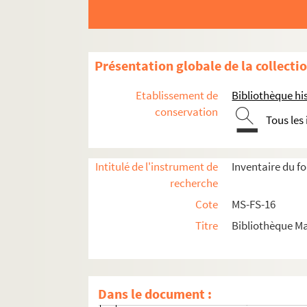
8-MS-FS-16-1411. Maret, Henry
8-MS-FS-16-1412. Martin, Henri
2-MS-FS-16-042. Mendès, Catulle
Présentation globale de la collecti
8-MS-FS-16-1413. Meunier, Victor
8-MS-FS-16-1414. Meyer, Arthur
Etablissement de
Bibliothèque his
1-MS-FS-16-004. Michel, Louise
conservation
Tous les
8-MS-FS-16-1415. Mill, John Stuart
8-MS-FS-16-1416. Montaut, Bernard
Intitulé de l'instrument de
Inventaire du f
8-MS-FS-16-1417. Mora, Antoine (docteu
recherche
8-MS-FS-16-1418. Naquet, Alfred
Cote
MS-FS-16
4-MS-FS-16-0999. Nus, Eugène
Titre
Bibliothèque Ma
8-MS-FS-16-1419. Passy, Frédéric
8-MS-FS-16-1420. Pelletan, Eugène
4-MS-FS-16-1000. Pernolet, Charles
Dans le document :
8-MS-FS-16-1421. Portalis, Edouard