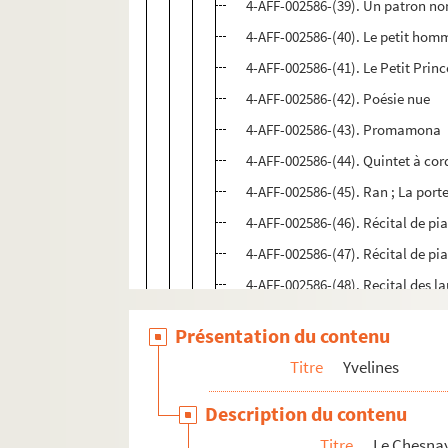
4-AFF-002586-(39). Un patron n
4-AFF-002586-(40). Le petit hom
4-AFF-002586-(41). Le Petit Princ
4-AFF-002586-(42). Poésie nue
4-AFF-002586-(43). Promamona
4-AFF-002586-(44). Quintet à co
4-AFF-002586-(45). Ran ; La porte
4-AFF-002586-(46). Récital de p
4-AFF-002586-(47). Récital de p
4-AFF-002586-(48). Recital des la
4-AFF-005038-(22). Le rêve d'Of
Présentation du contenu
4-AFF-002586-(49). Les Sipolo
Titre
Yvelines
4-AFF-002586-(50). La soupière
4-AFF-002586-(51). Sous le signe
Description du contenu
4-AFF-002586-(52). Tchouk tcho
Titre
Le Chesna