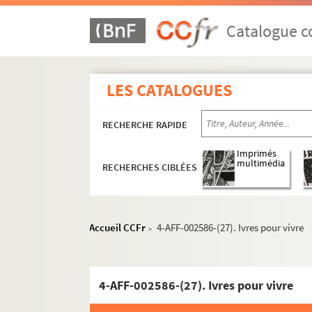
Église Saint-Germain du Chesnay
Maison des loisirs du Chesnay
Catalogue co
Théâtre Nouvelle-France
Spectacles
LES CATALOGUES
4-AFF-002586-(01). L'aide mémoi
4-AFF-002586-(02). Ainsi danse
RECHERCHE RAPIDE
4-AFF-002586-(03). Athon
Imprimés
4-AFF-002586-(04). Un autobus 
multimédia
RECHERCHES CIBLÉES
4-AFF-002586-(05). La belle et l
4-AFF-002586-(06). Bon week-en
Accueil CCFr
4-AFF-002586-(27). Ivres pour vivre
4-AFF-002586-(07). Capriccio
>
4-AFF-002586-(08). Catherine La
4-AFF-002586-(09). Une centaine 
4-AFF-002586-(27). Ivres pour vivre
4-AFF-002586-(10). Les chansonn