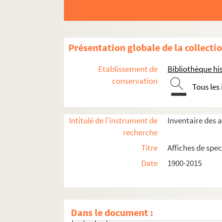
4-AFF-002586-(11). Concert de L
4-AFF-002586-(12). Concert prés
4-AFF-002586-(13). Les contes de 
Présentation globale de la collecti
4-AFF-002586-(14). Contes pour p
4-AFF-002586-(15). Demain on jo
Etablissement de
Bibliothèque his
4-AFF-002586-(16). Ella Jaroszew
conservation
Tous les
4-AFF-002586-(17). Festival ciné-
4-AFF-002586-(18). Festival de l'
Intitulé de l'instrument de
Inventaire des a
4-AFF-002586-(19). Festival nat
recherche
4-AFF-002586-(20). La fête à Bori
Titre
Affiches de spec
4-AFF-002586-(21). Flux et reflux 
Date
1900-2015
4-AFF-002586-(22). Fragments
4-AFF-002586-(23). Gala de dia
4-AFF-002586-(24). Grand specta
Dans le document :
4-AFF-002586-(25). Hommage à 