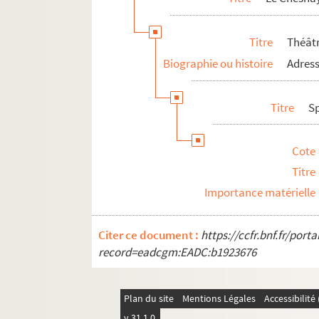
4-AFF-002586-(53). Les yeux ble
Titre
Théât
Conflans-Sainte-Honorine
Biographie ou histoire
Adress
Guyancourt
Louveciennes
Titre
S
Maisons-Laffitte
Marly-le-Roi
Cote
Orgerus
Titre
Le Pecq
Importance matérielle
Poissy
Saint-Germain-en-Laye
Citer ce document :
https://ccfr.bnf.fr/por
Saint-Quentin-en-Yvelines
record=eadcgm:EADC:b1923676
Sartrouville
Verneuil-sur-Seine
Plan du site
Mentions Légales
Accessibilit
Versailles
v 31.1.0