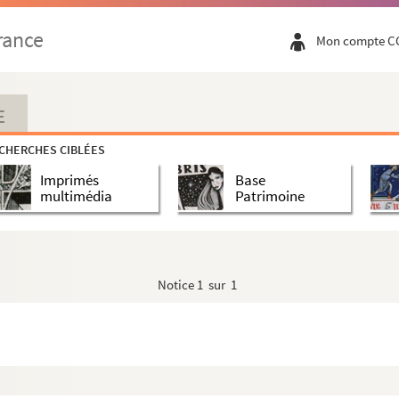
rance
Mon compte C
E
CHERCHES CIBLÉES
Imprimés
Base
multimédia
Patrimoine
Notice
1 sur 1