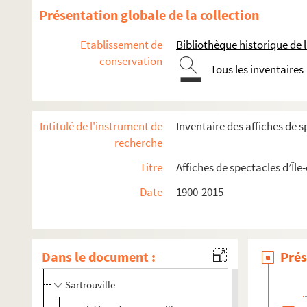
Beynes
Présentation globale de la collection
La Celle-Saint-Cloud
Etablissement de
Bibliothèque historique de la
Le Chesnay-Rocquencourt
conservation
Tous les inventaires
Conflans-Sainte-Honorine
Guyancourt
Louveciennes
Intitulé de l'instrument de
Inventaire des affiches de s
Maisons-Laffitte
recherche
Marly-le-Roi
Titre
Affiches de spectacles d’Île
Orgerus
Date
1900-2015
Le Pecq
Poissy
Saint-Germain-en-Laye
Dans le document :
Prés
Saint-Quentin-en-Yvelines
Sartrouville