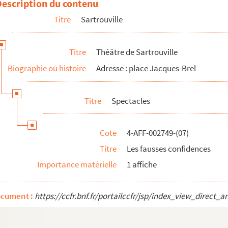
Description du contenu
Titre
Sartrouville
a Venetsanou chantent Sappho de Mytilene
Titre
Théâtre de Sartrouville
Biographie ou histoire
Adresse : place Jacques-Brel
e
Titre
Spectacles
Cote
4-AFF-002749-(07)
Titre
Les fausses confidences
Importance matérielle
1 affiche
ocument :
https://ccfr.bnf.fr/portailccfr/jsp/index_view_dire