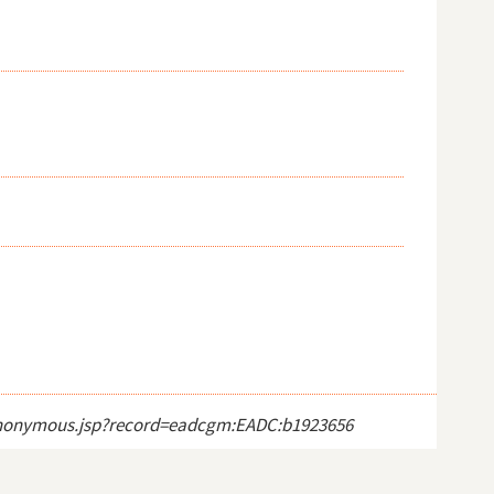
ct_anonymous.jsp?record=eadcgm:EADC:b1923656