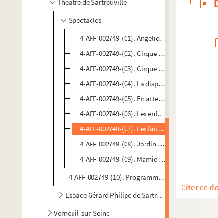
Théâtre de Sartrouville
Spectacles
4-AFF-002749-(01). Angélique Ionatos et Nen
4-AFF-002749-(02). Cirque Plume
4-AFF-002749-(03). Cirque de Moscou sur scèn
4-AFF-002749-(04). La dispute
4-AFF-002749-(05). En attendant Godot
4-AFF-002749-(06). Les enfants Tanner
4-AFF-002749-(07). Les fausses confidences
4-AFF-002749-(08). Jardin d'enfance
4-AFF-002749-(09). Mamie Ouate en Papoâsie
4-AFF-002749-(10). Programmes et divers
Citer ce d
Espace Gérard Philipe de Sartrouville
Verneuil-sur-Seine