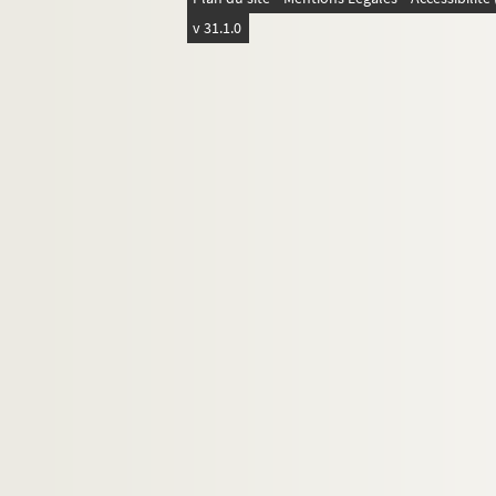
Ms 87. Avaries 4 : crues de mai 1836
v 31.1.0
Ms 88. Petites Rivières 1 : Révolution de 
Ms 88. Petites Rivières 2 : de 1834 à 1845
Ms 88. Petites Rivières 3 : de 1845 à 1849
Ms 88. Petites Rivières 4 : de 1849 à 1893
Ms 89. Canal du Nivernais : de 1822 à 192
Ms 90. La Cure
Ms 91. Divers cahiers
Ms 92. Bois et forêt
Ms 93. Succession de Jean Cagnat
Ms 94. Les Moulins de Clamecy et ses env
Ms 95. Doubles 1 : affiches du flottage
Ms 95. Doubles 2 : Règlement pour la Compa
Ms 95. Doubles 3 : Résumé pour la Compagni