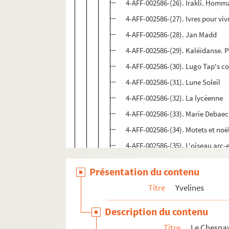
4-AFF-002586-(26). Irakli. Homm
4-AFF-002586-(27). Ivres pour viv
4-AFF-002586-(28). Jan Madd
4-AFF-002586-(29). Kaléïdanse. 
4-AFF-002586-(30). Lugo Tap's 
4-AFF-002586-(31). Lune Soleil
4-AFF-002586-(32). La lycéenne
4-AFF-002586-(33). Marie Debaec
4-AFF-002586-(34). Motets et noë
4-AFF-002586-(35). L'oiseau arc-e
4-AFF-002586-(54). Opéra danse
Présentation du contenu
4-AFF-002586-(36). Orphée
Titre
Yvelines
4-AFF-002586-(37). Otto Wessely
4-AFF-002586-(38). Parole de jou
Description du contenu
4-AFF-002586-(39). Un patron n
Titre
Le Chesna