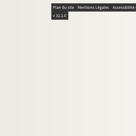
4-AFF-002586-(53). Les yeux ble
Plan du site
Mentions Légales
Accessibilit
Conflans-Sainte-Honorine
v 31.1.0
Guyancourt
Louveciennes
Maisons-Laffitte
Marly-le-Roi
Orgerus
Le Pecq
Poissy
Saint-Germain-en-Laye
Saint-Quentin-en-Yvelines
Sartrouville
Verneuil-sur-Seine
Versailles