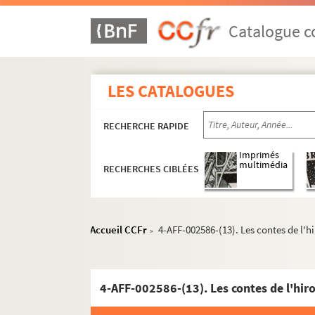
Catalogue co
LES CATALOGUES
RECHERCHE RAPIDE
Seine-et-Marne
Imprimés
multimédia
Yvelines
RECHERCHES CIBLÉES
Andresy
Beynes
Accueil CCFr
4-AFF-002586-(13). Les contes de l'h
>
La Celle-Saint-Cloud
Le Chesnay-Rocquencourt
4-AFF-002586-(13). Les contes de l'hir
Église Notre-Dame de la Résurrection
Église Saint-Germain du Chesnay