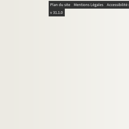
Plan du site
Mentions Légales
Accessibilit
21. Dédicaces, hommages, in-quarto, coupures
v 31.1.0
22. Théâtre
23.
Détermination
, scénette ou conte
24. Discours du banquet de
la Phalange
25. Paul Adam par Camille Mauclair
26. L'oeuvre et l'exemple de Paul Adam par Cam
27.
Pour une anthologie
: projet par E. Jaloux 
28. Exposition de Saint-Louis : rapport au minis
29.
Lion d'Arras
30.
Culte d'Icare
31.
Lettres de l'Empereur
32-33.
La Terre qui tonne
34. Guerre 1914-1918. Notes pour "Reims dévast
35.
Vers Dieu