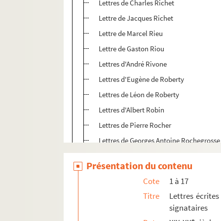
Lettres de Charles Richet
Lettre de Jacques Richet
Lettre de Marcel Rieu
Lettre de Gaston Riou
Lettres d'André Rivone
Lettres d'Eugène de Roberty
Lettres de Léon de Roberty
Lettres d'Albert Robin
Lettres de Pierre Rocher
Lettres de Georges Antoine Rochegrosse
Lettres de Rod
Présentation du contenu
Lettre de Jean Rodes
Cote
1 à 17
Lettre de P. M Rodin
Titre
Lettres écrites
Lettre d'Auguste Rodin
signataires
Lettres de la duchesse de Rohan
e