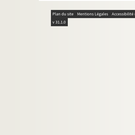
Lettres de Roux
Lettres de J. Royère
Plan du site
Mentions Légales
Accessibilit
Lettres de Firmin Roz
v 31.1.0
Lettres de Rubinstein
Carte de visite de P.M Rubirosa
Lettre de Julie Rumpelmayer
16. Lettres dont les destinataires ont u
17. Lettres dont les signataires ont un 
18. Lettres familiales
19. Lettres de lecteurs d'articles et projets de r
20. Dédicaces, hommages, in-quarto, coupures
21. Dédicaces, hommages, in-quarto, coupures
22. Théâtre
23.
Détermination
, scénette ou conte